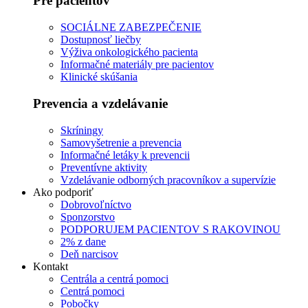
Pre pacientov
SOCIÁLNE ZABEZPEČENIE
Dostupnosť liečby
Výživa onkologického pacienta
Informačné materiály pre pacientov
Klinické skúšania
Prevencia a vzdelávanie
Skríningy
Samovyšetrenie a prevencia
Informačné letáky k prevencii
Preventívne aktivity
Vzdelávanie odborných pracovníkov a supervízie
Ako podporiť
Dobrovoľníctvo
Sponzorstvo
PODPORUJEM PACIENTOV S RAKOVINOU
2% z dane
Deň narcisov
Kontakt
Centrála a centrá pomoci
Centrá pomoci
Pobočky