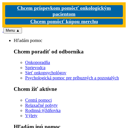
Chcem príspevkom pomôcť onkologickým
pacientom
Chcem pomôcť kúpou merchu
Menu
▲
Hľadám pomoc
Chcem poradiť od odborníka
Onkoporadňa
Sprievodca
Sieť onkopsychológov
Psychologická pomoc pre príbuzných a pozostalých
Chcem žiť aktívne
Centrá pomoci
Relaxačné pobyty
Rodinná týždňovka
Výlety
Hľadám inú pomoc