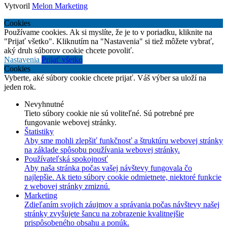
Vytvoril
Melon Marketing
Cookies
Používame cookies. Ak si myslíte, že je to v poriadku, kliknite na
"Prijať všetko". Kliknutím na "Nastavenia" si tiež môžete vybrať,
aký druh súborov cookie chcete povoliť.
Nastavenia
Prijať všetko
Cookies
Vyberte, aké súbory cookie chcete prijať. Váš výber sa uloží na
jeden rok.
Nevyhnutné
Tieto súbory cookie nie sú voliteľné. Sú potrebné pre
fungovanie webovej stránky.
Štatistiky
Aby sme mohli zlepšiť funkčnosť a štruktúru webovej stránky
na základe spôsobu používania webovej stránky.
Používateľská spokojnosť
Aby naša stránka počas vašej návštevy fungovala čo
najlepšie. Ak tieto súbory cookie odmietnete, niektoré funkcie
z webovej stránky zmiznú.
Marketing
Zdieľaním svojich záujmov a správania počas návštevy našej
stránky zvyšujete šancu na zobrazenie kvalitnejšie
prispôsobeného obsahu a ponúk.