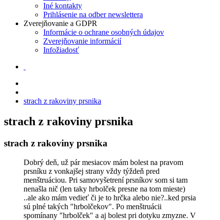
Iné kontakty
Prihlásenie na odber newslettera
Zverejňovanie a GDPR
Informácie o ochrane osobných údajov
Zverejňovanie informácií
Infožiadosť
strach z rakoviny prsnika
strach z rakoviny prsnika
strach z rakoviny prsnika
Dobrý deň, už pár mesiacov mám bolest na pravom
prsníku z vonkajšej strany vždy týždeň pred
menštruáciou. Pri samovyšetrení prsníkov som si tam
nenašla nič (len taky hrbolček presne na tom mieste)
..ale ako mám vedieť či je to hrčka alebo nie?..ked prsia
sú plné takých "hrbolčekov". Po menštruácii
spomínany "hrbolček" a aj bolest pri dotyku zmyzne. V