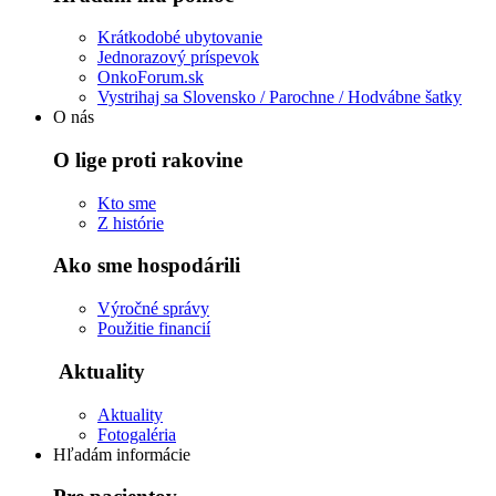
Krátkodobé ubytovanie
Jednorazový príspevok
OnkoForum.sk
Vystrihaj sa Slovensko / Parochne / Hodvábne šatky
O nás
O lige proti rakovine
Kto sme
Z histórie
Ako sme hospodárili
Výročné správy
Použitie financií
Aktuality
Aktuality
Fotogaléria
Hľadám informácie