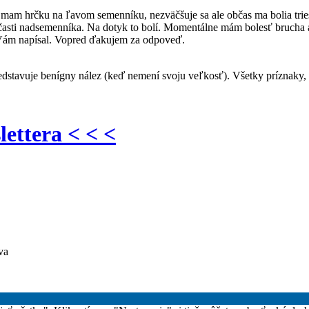
v mam hrčku na ľavom semenníku, nezväčšuje sa ale občas ma bolia trie
v časti nadsemenníka. Na dotyk to bolí. Momentálne mám bolesť brucha a 
m Vám napísal. Vopred ďakujem za odpoveď.
stavuje benígny nález (keď nemení svoju veľkosť). Všetky príznaky,
lettera < < <
va