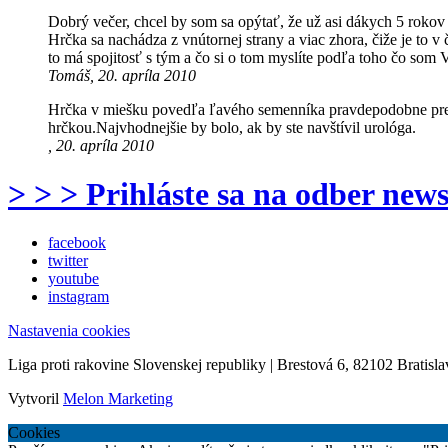
Dobrý večer, chcel by som sa opýtať, že už asi dákych 5 roko
Hrčka sa nachádza z vnútornej strany a viac zhora, čiže je to 
to má spojitosť s tým a čo si o tom myslíte podľa toho čo so
Tomáš, 20. apríla 2010
Hrčka v miešku povedľa ľavého semenníka pravdepodobne pred
hrčkou.Najvhodnejšie by bolo, ak by ste navštívil urológa.
, 20. apríla 2010
> > > Prihláste sa na odber news
facebook
twitter
youtube
instagram
Nastavenia cookies
Liga proti rakovine Slovenskej republiky | Brestová 6, 82102 Bratisla
Vytvoril
Melon Marketing
Cookies