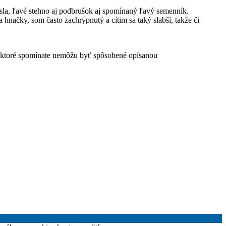
sla, ľavé stehno aj podbrušok aj spomínaný ľavý semenník.
hnačky, som často zachrýpnutý a cítim sa taký slabší, takže či
 ktoré spomínate nemôžu byť spôsobené opísanou