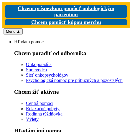
Chcem príspevkom pomôcť onkologickým
pacientom
Chcem pomôcť kúpou merchu
Menu
▲
Hľadám pomoc
Chcem poradiť od odborníka
Onkoporadňa
Sprievodca
Sieť onkopsychológov
Psychologická pomoc pre príbuzných a pozostalých
Chcem žiť aktívne
Centrá pomoci
Relaxačné pobyty
Rodinná týždňovka
Výlety
Hľadám inú pomoc