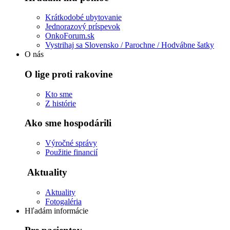
Krátkodobé ubytovanie
Jednorazový príspevok
OnkoForum.sk
Vystrihaj sa Slovensko / Parochne / Hodvábne šatky
O nás
O lige proti rakovine
Kto sme
Z histórie
Ako sme hospodárili
Výročné správy
Použitie financií
Aktuality
Aktuality
Fotogaléria
Hľadám informácie