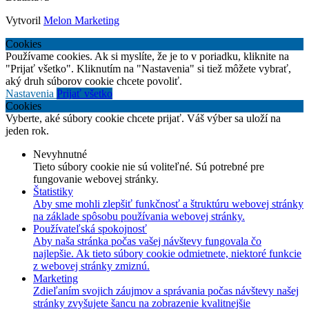
Vytvoril
Melon Marketing
Cookies
Používame cookies. Ak si myslíte, že je to v poriadku, kliknite na
"Prijať všetko". Kliknutím na "Nastavenia" si tiež môžete vybrať,
aký druh súborov cookie chcete povoliť.
Nastavenia
Prijať všetko
Cookies
Vyberte, aké súbory cookie chcete prijať. Váš výber sa uloží na
jeden rok.
Nevyhnutné
Tieto súbory cookie nie sú voliteľné. Sú potrebné pre
fungovanie webovej stránky.
Štatistiky
Aby sme mohli zlepšiť funkčnosť a štruktúru webovej stránky
na základe spôsobu používania webovej stránky.
Používateľská spokojnosť
Aby naša stránka počas vašej návštevy fungovala čo
najlepšie. Ak tieto súbory cookie odmietnete, niektoré funkcie
z webovej stránky zmiznú.
Marketing
Zdieľaním svojich záujmov a správania počas návštevy našej
stránky zvyšujete šancu na zobrazenie kvalitnejšie