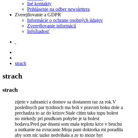
Iné kontakty
Prihlásenie na odber newslettera
Zverejňovanie a GDPR
Informácie o ochrane osobných údajov
Zverejňovanie informácií
Infožiadosť
strach
strach
strach
zijem v zahranici a domov sa dostanem raz za rok.V
poslednych par tyzdnoch ma boli v pravom boku dole a
prechadza to az do krizov.Stale citim taku tupu bolest
no niekedy pri prudkom pohybe je ta bolest
bodava.Pred par dnami som mala teplotu krce v bruchu
a nutkanie na zvracanie.Moja pani doktorka mi poradila
aby som nic tazke nedvihala a ze to moze byt