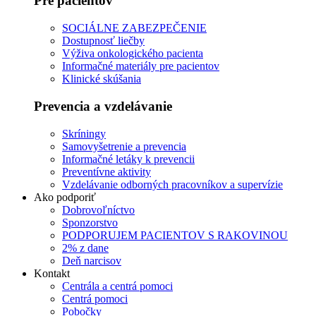
Pre pacientov
SOCIÁLNE ZABEZPEČENIE
Dostupnosť liečby
Výživa onkologického pacienta
Informačné materiály pre pacientov
Klinické skúšania
Prevencia a vzdelávanie
Skríningy
Samovyšetrenie a prevencia
Informačné letáky k prevencii
Preventívne aktivity
Vzdelávanie odborných pracovníkov a supervízie
Ako podporiť
Dobrovoľníctvo
Sponzorstvo
PODPORUJEM PACIENTOV S RAKOVINOU
2% z dane
Deň narcisov
Kontakt
Centrála a centrá pomoci
Centrá pomoci
Pobočky