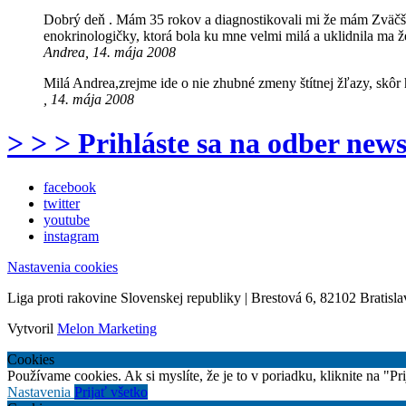
Dobrý deň . Mám 35 rokov a diagnostikovali mi že mám Zväčšen
enokrinologičky, ktorá bola ku mne velmi milá a uklidnila ma ž
Andrea, 14. mája 2008
Milá Andrea,zrejme ide o nie zhubné zmeny štítnej žľazy, skô
, 14. mája 2008
> > > Prihláste sa na odber news
facebook
twitter
youtube
instagram
Nastavenia cookies
Liga proti rakovine Slovenskej republiky | Brestová 6, 82102 Bratisla
Vytvoril
Melon Marketing
Cookies
Používame cookies. Ak si myslíte, že je to v poriadku, kliknite na "P
Nastavenia
Prijať všetko