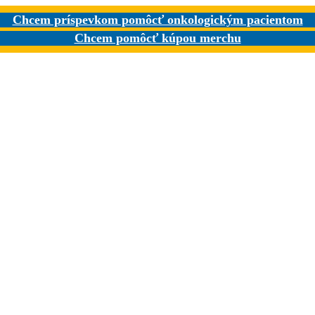
Chcem príspevkom pomôcť onkologickým pacientom
Chcem pomôcť kúpou merchu