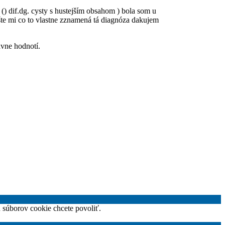
) dif.dg. cysty s hustejším obsahom ) bola som u
íšte mi co to vlastne zznamená tá diagnóza dakujem
ávne hodnotí.
h súborov cookie chcete povoliť.