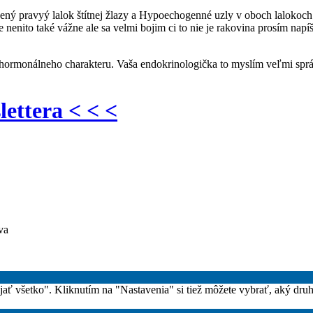
ý pravyý lalok štítnej žlazy a Hypoechogenné uzly v oboch lalokoch (
e nenito také vážne ale sa velmi bojim ci to nie je rakovina prosím nap
r hormonálneho charakteru. Vaša endokrinologička to myslím veľmi spr
lettera < < <
va
rijať všetko". Kliknutím na "Nastavenia" si tiež môžete vybrať, aký dru