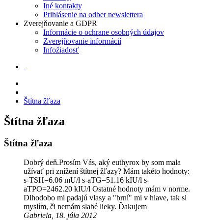
Iné kontakty
Prihlásenie na odber newslettera
Zverejňovanie a GDPR
Informácie o ochrane osobných údajov
Zverejňovanie informácií
Infožiadosť
Štítna žľaza
Štítna žľaza
Štítna žľaza
Dobrý deň.Prosím Vás, aký euthyrox by som mala
užívať pri znížení štítnej žľazy? Mám takéto hodnoty:
s-TSH=6.06 mU/l s-aTG=51.16 kIU/l s-
aTPO=2462.20 kIU/l Ostatné hodnoty mám v norme.
Dlhodobo mi padajú vlasy a "brní" mi v hlave, tak si
myslím, či nemám slabé lieky. Ďakujem
Gabriela, 18. júla 2012