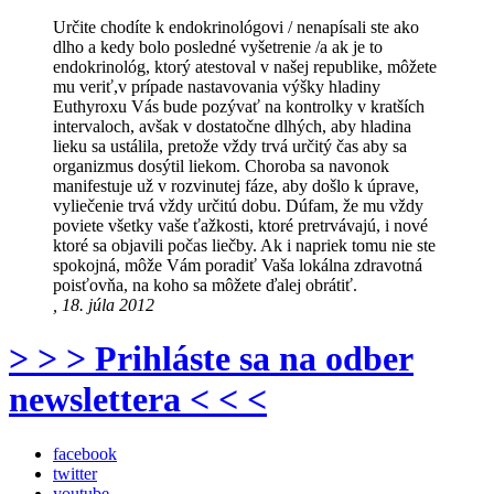
Určite chodíte k endokrinológovi / nenapísali ste ako
dlho a kedy bolo posledné vyšetrenie /a ak je to
endokrinológ, ktorý atestoval v našej republike, môžete
mu veriť,v prípade nastavovania výšky hladiny
Euthyroxu Vás bude pozývať na kontrolky v kratších
intervaloch, avšak v dostatočne dlhých, aby hladina
lieku sa ustálila, pretože vždy trvá určitý čas aby sa
organizmus dosýtil liekom. Choroba sa navonok
manifestuje už v rozvinutej fáze, aby došlo k úprave,
vyliečenie trvá vždy určitú dobu. Dúfam, že mu vždy
poviete všetky vaše ťažkosti, ktoré pretrvávajú, i nové
ktoré sa objavili počas liečby. Ak i napriek tomu nie ste
spokojná, môže Vám poradiť Vaša lokálna zdravotná
poisťovňa, na koho sa môžete ďalej obrátiť.
, 18. júla 2012
> > > Prihláste sa na odber
newslettera < < <
facebook
twitter
youtube