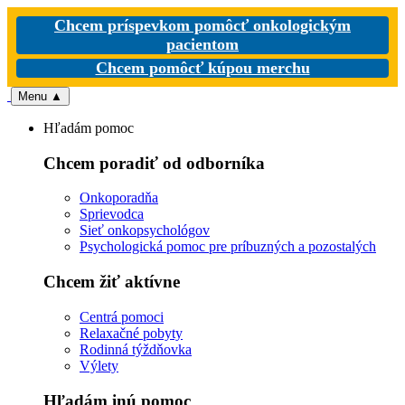
Chcem príspevkom pomôcť onkologickým
pacientom
Chcem pomôcť kúpou merchu
Menu
▲
Hľadám pomoc
Chcem poradiť od odborníka
Onkoporadňa
Sprievodca
Sieť onkopsychológov
Psychologická pomoc pre príbuzných a pozostalých
Chcem žiť aktívne
Centrá pomoci
Relaxačné pobyty
Rodinná týždňovka
Výlety
Hľadám inú pomoc