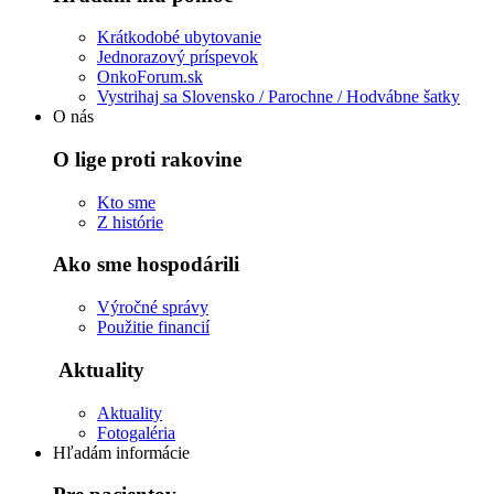
Krátkodobé ubytovanie
Jednorazový príspevok
OnkoForum.sk
Vystrihaj sa Slovensko / Parochne / Hodvábne šatky
O nás
O lige proti rakovine
Kto sme
Z histórie
Ako sme hospodárili
Výročné správy
Použitie financií
Aktuality
Aktuality
Fotogaléria
Hľadám informácie