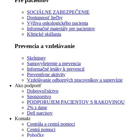
Pre pacientov
SOCIÁLNE ZABEZPEČENIE
Dostupnosť liečby
Výživa onkologického pacienta
Informačné materiály pre pacientov
Klinické skúšania
Prevencia a vzdelávanie
Skríningy
Samovyšetrenie a prevencia
Informačné letáky k prevencii
Preventívne aktivity
Vzdelávanie odborných pracovníkov a supervízie
Ako podporiť
Dobrovoľníctvo
Sponzorstvo
PODPORUJEM PACIENTOV S RAKOVINOU
2% z dane
Deň narcisov
Kontakt
Centrála a centrá pomoci
Centrá pomoci
Pobočky