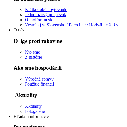
Krátkodobé ubytovanie
Jednorazový príspevok
OnkoForum.sk
Vystrihaj sa Slovensko / Parochne / Hodvábne šatky
O nás
O lige proti rakovine
Kto sme
Z histórie
Ako sme hospodárili
Výročné správy
Použitie financií
Aktuality
Aktuality
Fotogaléria
Hľadám informácie