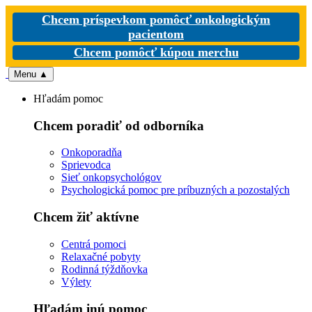
Chcem príspevkom pomôcť onkologickým
pacientom
Chcem pomôcť kúpou merchu
Menu
▲
Hľadám pomoc
Chcem poradiť od odborníka
Onkoporadňa
Sprievodca
Sieť onkopsychológov
Psychologická pomoc pre príbuzných a pozostalých
Chcem žiť aktívne
Centrá pomoci
Relaxačné pobyty
Rodinná týždňovka
Výlety
Hľadám inú pomoc