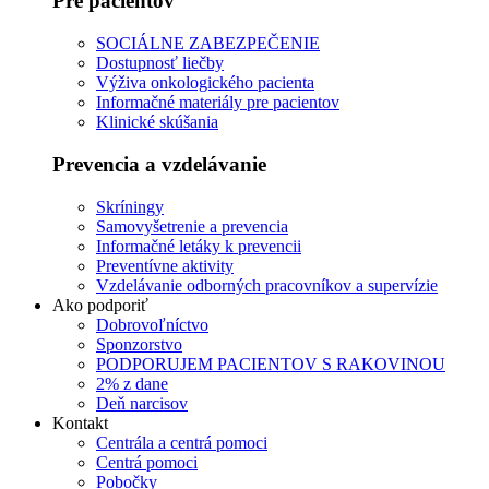
Pre pacientov
SOCIÁLNE ZABEZPEČENIE
Dostupnosť liečby
Výživa onkologického pacienta
Informačné materiály pre pacientov
Klinické skúšania
Prevencia a vzdelávanie
Skríningy
Samovyšetrenie a prevencia
Informačné letáky k prevencii
Preventívne aktivity
Vzdelávanie odborných pracovníkov a supervízie
Ako podporiť
Dobrovoľníctvo
Sponzorstvo
PODPORUJEM PACIENTOV S RAKOVINOU
2% z dane
Deň narcisov
Kontakt
Centrála a centrá pomoci
Centrá pomoci
Pobočky