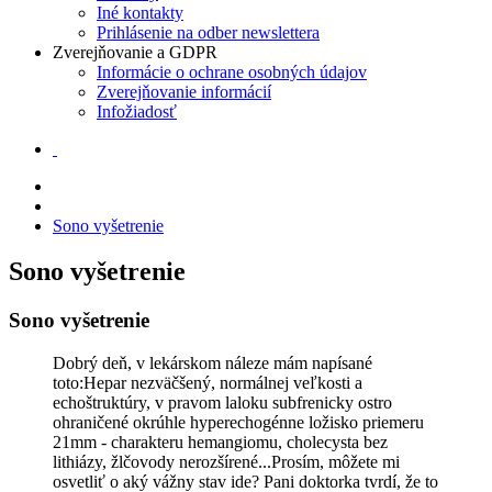
Iné kontakty
Prihlásenie na odber newslettera
Zverejňovanie a GDPR
Informácie o ochrane osobných údajov
Zverejňovanie informácií
Infožiadosť
Sono vyšetrenie
Sono vyšetrenie
Sono vyšetrenie
Dobrý deň, v lekárskom náleze mám napísané
toto:Hepar nezväčšený, normálnej veľkosti a
echoštruktúry, v pravom laloku subfrenicky ostro
ohraničené okrúhle hyperechogénne ložisko priemeru
21mm - charakteru hemangiomu, cholecysta bez
lithiázy, žlčovody nerozšírené...Prosím, môžete mi
osvetliť o aký vážny stav ide? Pani doktorka tvrdí, že to