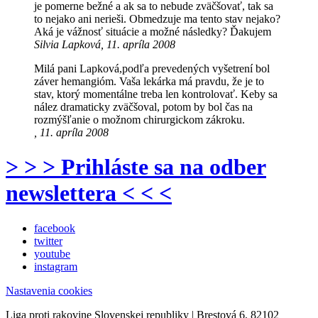
je pomerne bežné a ak sa to nebude zväčšovať, tak sa
to nejako ani nerieši. Obmedzuje ma tento stav nejako?
Aká je vážnosť situácie a možné následky? Ďakujem
Silvia Lapková, 11. apríla 2008
Milá pani Lapková,podľa prevedených vyšetrení bol
záver hemangióm. Vaša lekárka má pravdu, že je to
stav, ktorý momentálne treba len kontrolovať. Keby sa
nález dramaticky zväčšoval, potom by bol čas na
rozmýšľanie o možnom chirurgickom zákroku.
, 11. apríla 2008
> > > Prihláste sa na odber
newslettera < < <
facebook
twitter
youtube
instagram
Nastavenia cookies
Liga proti rakovine Slovenskej republiky | Brestová 6, 82102