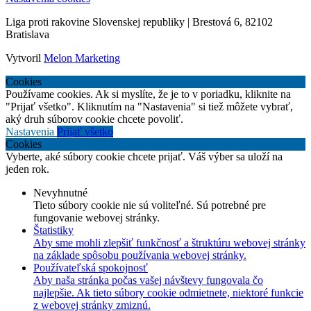
Liga proti rakovine Slovenskej republiky | Brestová 6, 82102
Bratislava
Vytvoril
Melon Marketing
Cookies
Používame cookies. Ak si myslíte, že je to v poriadku, kliknite na
"Prijať všetko". Kliknutím na "Nastavenia" si tiež môžete vybrať,
aký druh súborov cookie chcete povoliť.
Nastavenia
Prijať všetko
Cookies
Vyberte, aké súbory cookie chcete prijať. Váš výber sa uloží na
jeden rok.
Nevyhnutné
Tieto súbory cookie nie sú voliteľné. Sú potrebné pre
fungovanie webovej stránky.
Štatistiky
Aby sme mohli zlepšiť funkčnosť a štruktúru webovej stránky
na základe spôsobu používania webovej stránky.
Používateľská spokojnosť
Aby naša stránka počas vašej návštevy fungovala čo
najlepšie. Ak tieto súbory cookie odmietnete, niektoré funkcie
z webovej stránky zmiznú.