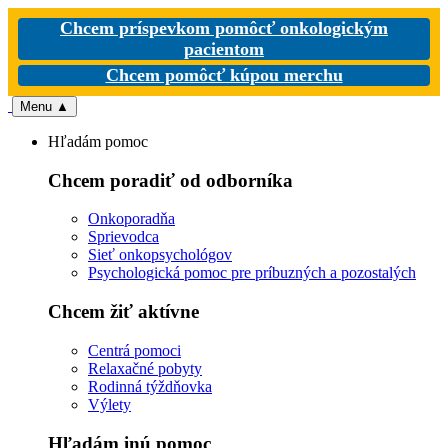
Chcem príspevkom pomôcť onkologickým
pacientom
Chcem pomôcť kúpou merchu
Menu
▲
Hľadám pomoc
Chcem poradiť od odborníka
Onkoporadňa
Sprievodca
Sieť onkopsychológov
Psychologická pomoc pre príbuzných a pozostalých
Chcem žiť aktívne
Centrá pomoci
Relaxačné pobyty
Rodinná týždňovka
Výlety
Hľadám inú pomoc