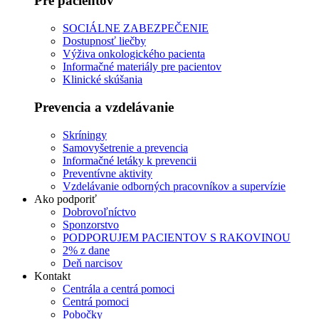
Pre pacientov
SOCIÁLNE ZABEZPEČENIE
Dostupnosť liečby
Výživa onkologického pacienta
Informačné materiály pre pacientov
Klinické skúšania
Prevencia a vzdelávanie
Skríningy
Samovyšetrenie a prevencia
Informačné letáky k prevencii
Preventívne aktivity
Vzdelávanie odborných pracovníkov a supervízie
Ako podporiť
Dobrovoľníctvo
Sponzorstvo
PODPORUJEM PACIENTOV S RAKOVINOU
2% z dane
Deň narcisov
Kontakt
Centrála a centrá pomoci
Centrá pomoci
Pobočky