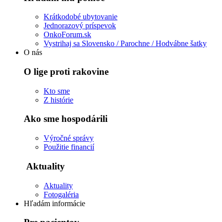
Krátkodobé ubytovanie
Jednorazový príspevok
OnkoForum.sk
Vystrihaj sa Slovensko / Parochne / Hodvábne šatky
O nás
O lige proti rakovine
Kto sme
Z histórie
Ako sme hospodárili
Výročné správy
Použitie financií
Aktuality
Aktuality
Fotogaléria
Hľadám informácie