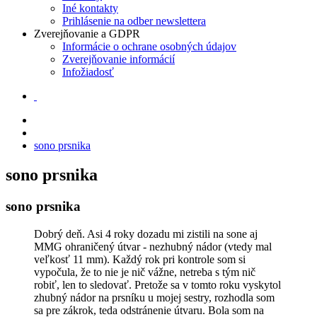
Iné kontakty
Prihlásenie na odber newslettera
Zverejňovanie a GDPR
Informácie o ochrane osobných údajov
Zverejňovanie informácií
Infožiadosť
sono prsnika
sono prsnika
sono prsnika
Dobrý deň. Asi 4 roky dozadu mi zistili na sone aj
MMG ohraničený útvar - nezhubný nádor (vtedy mal
veľkosť 11 mm). Každý rok pri kontrole som si
vypočula, že to nie je nič vážne, netreba s tým nič
robiť, len to sledovať. Pretože sa v tomto roku vyskytol
zhubný nádor na prsníku u mojej sestry, rozhodla som
sa pre zákrok, teda odstránenie útvaru. Bola som na