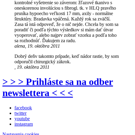
kontrolné vyšetrenie so záverom: žľazové tkanivo s
oneskorenou involúciou s fibrogl. tk. v HLQ pravého
prsníka hypoecho veľkosti 17 mm, axily - normálne
štruktúry. Bradavka vpáčená. Každý rok sa zväčší.
Zasa tá istá odpoveď, že o nič nejde. Chcela by som sa
poradiť či podľa týchto výsledkov si mám dať útvar
vyoperovať, alebo najprv zobrať vzorku a podľa toho
sa rozhodnúť. Ďakujem za radu.
alena, 19. októbra 2011
Dobrý deňv takomto prípade, keď nádor rastie, by som
odporučil chirurgický zákrok.
, 19. októbra 2011
> > > Prihláste sa na odber
newslettera < < <
facebook
twitter
youtube
instagram
Nastavenia cookies