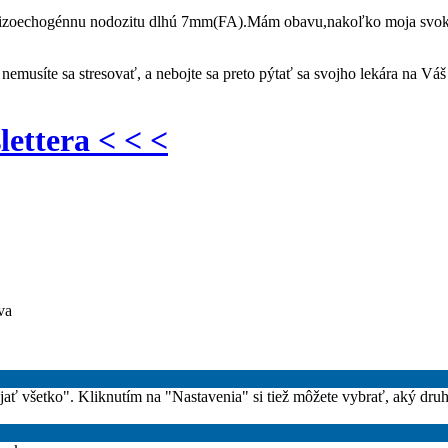
dno izoechogénnu nodozitu dlhú 7mm(FA).Mám obavu,nakoľko moja svok
emusíte sa stresovať, a nebojte sa preto pýtať sa svojho lekára na Vá
lettera < < <
va
rijať všetko". Kliknutím na "Nastavenia" si tiež môžete vybrať, aký dru