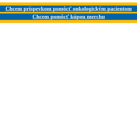
Chcem príspevkom pomôcť onkologickým pacientom
Chcem pomôcť kúpou merchu