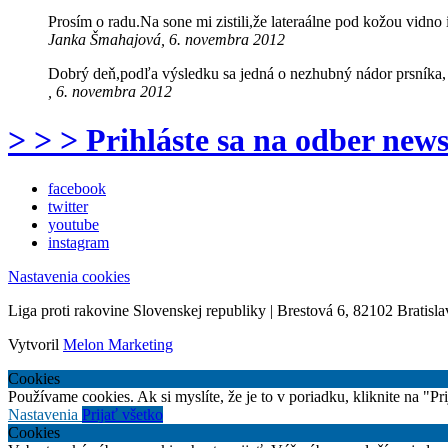
Prosím o radu.Na sone mi zistili,že lateraálne pod kožou vi
Janka Šmahajová, 6. novembra 2012
Dobrý deň,podľa výsledku sa jedná o nezhubný nádor prsníka, n
, 6. novembra 2012
> > > Prihláste sa na odber news
facebook
twitter
youtube
instagram
Nastavenia cookies
Liga proti rakovine Slovenskej republiky | Brestová 6, 82102 Bratisla
Vytvoril
Melon Marketing
Cookies
Používame cookies. Ak si myslíte, že je to v poriadku, kliknite na "P
Nastavenia
Prijať všetko
Cookies