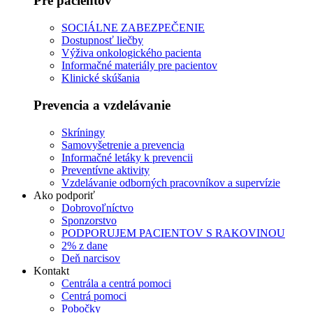
Pre pacientov
SOCIÁLNE ZABEZPEČENIE
Dostupnosť liečby
Výživa onkologického pacienta
Informačné materiály pre pacientov
Klinické skúšania
Prevencia a vzdelávanie
Skríningy
Samovyšetrenie a prevencia
Informačné letáky k prevencii
Preventívne aktivity
Vzdelávanie odborných pracovníkov a supervízie
Ako podporiť
Dobrovoľníctvo
Sponzorstvo
PODPORUJEM PACIENTOV S RAKOVINOU
2% z dane
Deň narcisov
Kontakt
Centrála a centrá pomoci
Centrá pomoci
Pobočky