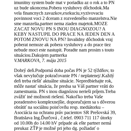
imunitny system bude mat v poriadku az o rok a to PN
uz bude ukoncena.Pobera vysluhovy dôchodok.Ma
vela financnych zavazkov,exekuciu,vyzivovaciu
povinnost voci 2 dceram z rozvedeného manzelstva.Nie
sme manzelia,partner nema ziaden majetok.MOZE
ZACAT NOVU PN S INOU DIAGNOZOU? A
KEBY NASTUPIL DO PRACE NA JEDEN DEN A
POTOM ZNOVU NA PN? Invalidny dôchodok vraj
poberat nemoze ak pobera vysluhovy a do prace tiez
nebude moct este nastupit. Poradte nam prosim s touto
situáciou.Dakujem partnerka
V.MARKOVA, 7. mája 2015
Dobrý deň.Podporná doba počas PN je 52 týždňov, to
však nevylučuje pokračovanie PN / neplatenej/.Každý
deň treba riešiť aktuálne situácie. Nepredbiehajte rok,
môže nastať situácia, že predsa sa Váš partner vráti do
zamestnania. PN s inou diagnózou nerieši príjem.Treba
zvážiť iné možnosti riešení. Nakoľko treba Vaše
poradenstvo komplexnejšie, doporučujem sa s dôverou
obrátiť na sociálnu poisťovňu resp. mediátorku –
Asociácia na ochranu práv pacientov SR Prešovská 39,
Bratislava Ing.Ďurčová , č.telef. 0903 711 117 útorky
od 10.00h do 14.00 hV prípade ak ešte partner nemá
preukaz ZŤP je možné pri jeho dg. požiadať o