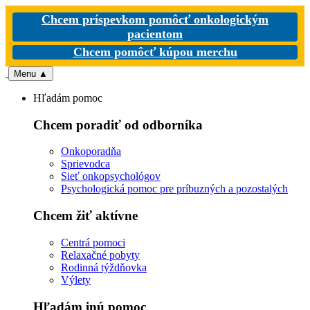
Chcem príspevkom pomôcť onkologickým
pacientom
Chcem pomôcť kúpou merchu
Menu
▲
Hľadám pomoc
Chcem poradiť od odborníka
Onkoporadňa
Sprievodca
Sieť onkopsychológov
Psychologická pomoc pre príbuzných a pozostalých
Chcem žiť aktívne
Centrá pomoci
Relaxačné pobyty
Rodinná týždňovka
Výlety
Hľadám inú pomoc