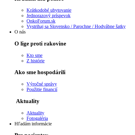
Krátkodobé ubytovanie
Jednorazový príspevok
OnkoForum.sk
Vystrihaj sa Slovensko / Parochne / Hodvábne šatky
O nás
O lige proti rakovine
Kto sme
Z histórie
Ako sme hospodárili
Výročné správy
Použitie financií
Aktuality
Aktuality
Fotogaléria
Hľadám informácie