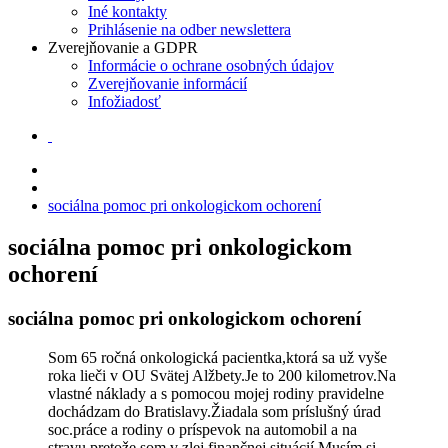
Iné kontakty
Prihlásenie na odber newslettera
Zverejňovanie a GDPR
Informácie o ochrane osobných údajov
Zverejňovanie informácií
Infožiadosť
sociálna pomoc pri onkologickom ochorení
sociálna pomoc pri onkologickom
ochorení
sociálna pomoc pri onkologickom ochorení
Som 65 ročná onkologická pacientka,ktorá sa už vyše
roka lieči v OU Svätej Alžbety.Je to 200 kilometrov.Na
vlastné náklady a s pomocou mojej rodiny pravidelne
dochádzam do Bratislavy.Žiadala som príslušný úrad
soc.práce a rodiny o príspevok na automobil a na
stravu,pretože som v zlej finančnej situácií.Musím si