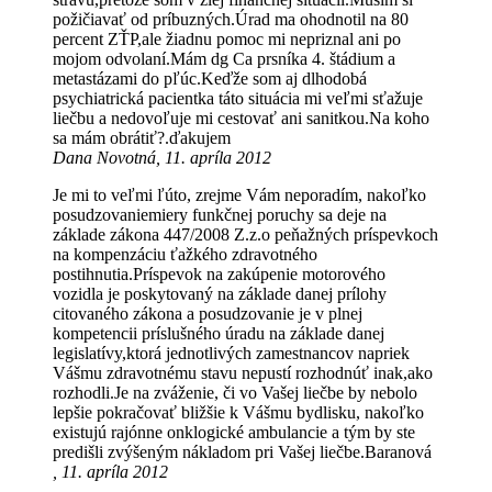
požičiavať od príbuzných.Úrad ma ohodnotil na 80
percent ZŤP,ale žiadnu pomoc mi nepriznal ani po
mojom odvolaní.Mám dg Ca prsníka 4. štádium a
metastázami do pľúc.Keďže som aj dlhodobá
psychiatrická pacientka táto situácia mi veľmi sťažuje
liečbu a nedovoľuje mi cestovať ani sanitkou.Na koho
sa mám obrátiť?.ďakujem
Dana Novotná, 11. apríla 2012
Je mi to veľmi ľúto, zrejme Vám neporadím, nakoľko
posudzovaniemiery funkčnej poruchy sa deje na
základe zákona 447/2008 Z.z.o peňažných príspevkoch
na kompenzáciu ťažkého zdravotného
postihnutia.Príspevok na zakúpenie motorového
vozidla je poskytovaný na základe danej prílohy
citovaného zákona a posudzovanie je v plnej
kompetencii príslušného úradu na základe danej
legislatívy,ktorá jednotlivých zamestnancov napriek
Vášmu zdravotnému stavu nepustí rozhodnúť inak,ako
rozhodli.Je na zváženie, či vo Vašej liečbe by nebolo
lepšie pokračovať bližšie k Vášmu bydlisku, nakoľko
existujú rajónne onklogické ambulancie a tým by ste
predišli zvýšeným nákladom pri Vašej liečbe.Baranová
, 11. apríla 2012