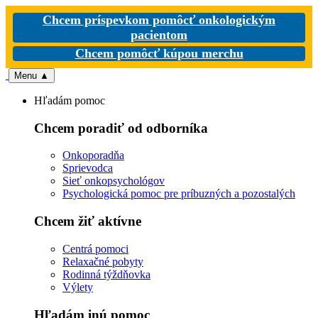
Chcem príspevkom pomôcť onkologickým
pacientom
Chcem pomôcť kúpou merchu
Menu
▲
Hľadám pomoc
Chcem poradiť od odborníka
Onkoporadňa
Sprievodca
Sieť onkopsychológov
Psychologická pomoc pre príbuzných a pozostalých
Chcem žiť aktívne
Centrá pomoci
Relaxačné pobyty
Rodinná týždňovka
Výlety
Hľadám inú pomoc