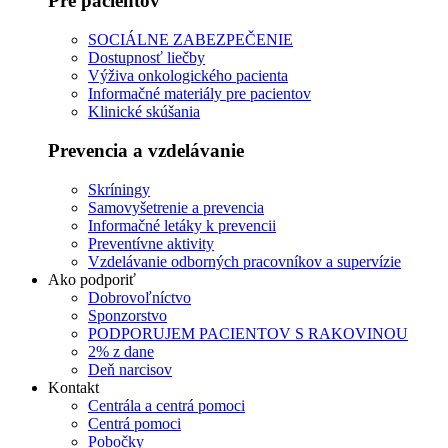
Pre pacientov
SOCIÁLNE ZABEZPEČENIE
Dostupnosť liečby
Výživa onkologického pacienta
Informačné materiály pre pacientov
Klinické skúšania
Prevencia a vzdelávanie
Skríningy
Samovyšetrenie a prevencia
Informačné letáky k prevencii
Preventívne aktivity
Vzdelávanie odborných pracovníkov a supervízie
Ako podporiť
Dobrovoľníctvo
Sponzorstvo
PODPORUJEM PACIENTOV S RAKOVINOU
2% z dane
Deň narcisov
Kontakt
Centrála a centrá pomoci
Centrá pomoci
Pobočky