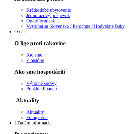
Krátkodobé ubytovanie
Jednorazový príspevok
OnkoForum.sk
Vystrihaj sa Slovensko / Parochne / Hodvábne šatky
O nás
O lige proti rakovine
Kto sme
Z histórie
Ako sme hospodárili
Výročné správy
Použitie financií
Aktuality
Aktuality
Fotogaléria
Hľadám informácie