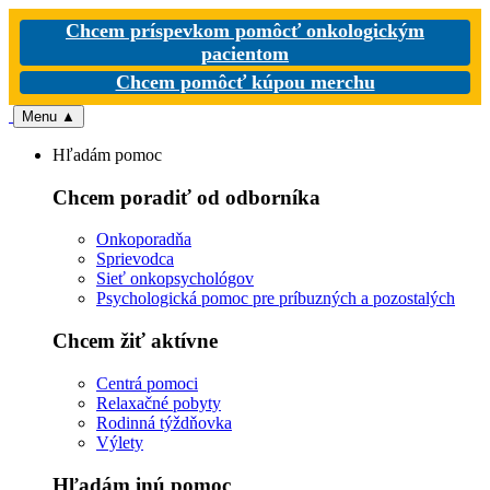
Chcem príspevkom pomôcť onkologickým
pacientom
Chcem pomôcť kúpou merchu
Menu
▲
Hľadám pomoc
Chcem poradiť od odborníka
Onkoporadňa
Sprievodca
Sieť onkopsychológov
Psychologická pomoc pre príbuzných a pozostalých
Chcem žiť aktívne
Centrá pomoci
Relaxačné pobyty
Rodinná týždňovka
Výlety
Hľadám inú pomoc