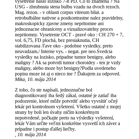
vysetrenie naslo lozisko 7-8 PD. Co to znamena ? Na
USG - zhrubnuta stena bulbu vzadu na dvoch rezoch.
Mag. rezon. - v oblasti corpus vitreum bilat. a
retrobulbálne nativne a postkontrastne nalez pravidelny,
makroskopicky zjavne zmeny nepritomne ani
jednoznacne ohraniceny a vizualizovatelny proces
nepritomny. Vysetrenie OCT - pravé oko : CH 270 + 7,
vol. 6,75, FD plochá, bez presiaknutia, CH
stabilizovana /ľave oko - podobne vysledky, preto
neuvadzam./ Interne vys. - negat. pre neo.Svedcia
vysledky na lozisko, pripadne tumor benigny, alebo
maligny ? Ak sa potvrdi tumor choroidey - ten je vzdy
maligny, alebo moze byt benigny?Podla uvedeneho
popisu moze ist aj o nieco ine ? Ďakujem za odpoved.
Mika, 10. mája 2014
Z toho, čo ste napísali, jednoznačne bol
diagnostikovaný iba šedý zákal, ostatné je zatiaľ iba
podozrenie, ktoré môže potvrdiť alebo vyvrátiť očný
lekár pri kontrolnom vyšetrení. Všetko ostatné z mojej
strany by boli len úvahy ničím konkrétnym
nepotvrdené, počkajte preto na výsledky vyšetrení,
lekár Vám určite veľmi konkrétne vysvetlí ich záver a
prípadne i postup ďalšej liečby.
, 10. mája 2014