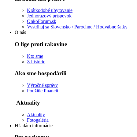
Krátkodobé ubytovanie
Jednorazový príspevok
OnkoForum.sk
Vystrihaj sa Slovensko / Parochne / Hodvábne šatky
O nás
O lige proti rakovine
Kto sme
Z histórie
Ako sme hospodárili
Výročné správy
Použitie financií
Aktuality
Aktuality
Fotogaléria
Hľadám informácie