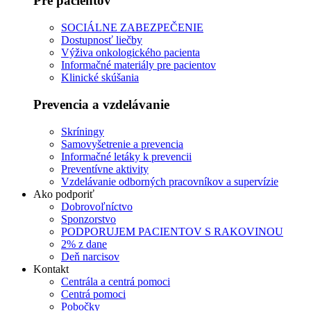
Pre pacientov
SOCIÁLNE ZABEZPEČENIE
Dostupnosť liečby
Výživa onkologického pacienta
Informačné materiály pre pacientov
Klinické skúšania
Prevencia a vzdelávanie
Skríningy
Samovyšetrenie a prevencia
Informačné letáky k prevencii
Preventívne aktivity
Vzdelávanie odborných pracovníkov a supervízie
Ako podporiť
Dobrovoľníctvo
Sponzorstvo
PODPORUJEM PACIENTOV S RAKOVINOU
2% z dane
Deň narcisov
Kontakt
Centrála a centrá pomoci
Centrá pomoci
Pobočky