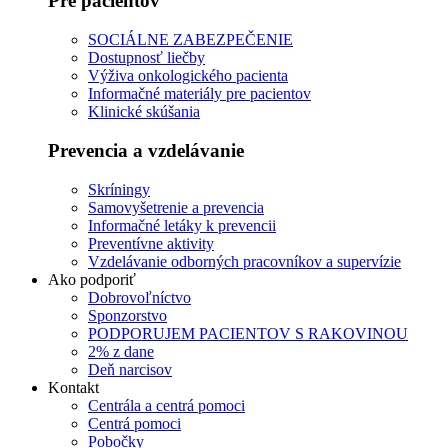
Pre pacientov
SOCIÁLNE ZABEZPEČENIE
Dostupnosť liečby
Výživa onkologického pacienta
Informačné materiály pre pacientov
Klinické skúšania
Prevencia a vzdelávanie
Skríningy
Samovyšetrenie a prevencia
Informačné letáky k prevencii
Preventívne aktivity
Vzdelávanie odborných pracovníkov a supervízie
Ako podporiť
Dobrovoľníctvo
Sponzorstvo
PODPORUJEM PACIENTOV S RAKOVINOU
2% z dane
Deň narcisov
Kontakt
Centrála a centrá pomoci
Centrá pomoci
Pobočky