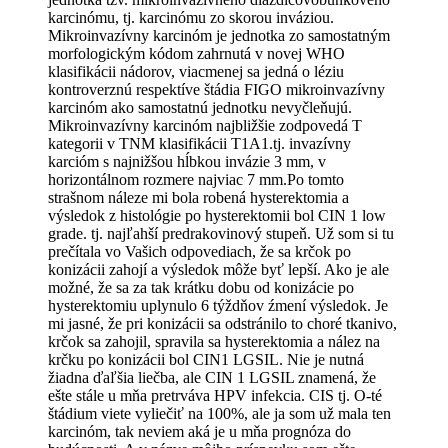
karcinómu, tj. karcinómu zo skorou inváziou.
Mikroinvazívny karcinóm je jednotka zo samostatným
morfologickým kódom zahrnutá v novej WHO
klasifikácii nádorov, viacmenej sa jedná o léziu
kontroverznú respektíve štádia FIGO mikroinvazívny
karcinóm ako samostatnú jednotku nevyčleňujú.
Mikroinvazívny karcinóm najbližšie zodpovedá T
kategorii v TNM klasifikácii T1A1.tj. invazívny
karcióm s najnižšou hĺbkou invázie 3 mm, v
horizontálnom rozmere najviac 7 mm.Po tomto
strašnom náleze mi bola robená hysterektomia a
výsledok z histológie po hysterektomii bol CIN 1 low
grade. tj. najľahší predrakovinový stupeň. Už som si tu
prečítala vo Vašich odpovediach, že sa krčok po
konizácii zahojí a výsledok môže byť lepší. Ako je ale
možné, že sa za tak krátku dobu od konizácie po
hysterektomiu uplynulo 6 týždňov źmení výsledok. Je
mi jasné, že pri konizácii sa odstránilo to choré tkanivo,
krčok sa zahojil, spravila sa hysterektomia a nález na
krčku po konizácii bol CIN1 LGSIL. Nie je nutná
žiadna ďaľšia liečba, ale CIN 1 LGSIL znamená, že
ešte stále u mňa pretrváva HPV infekcia. CIS tj. O-té
štádium viete vyliečiť na 100%, ale ja som už mala ten
karcinóm, tak neviem aká je u mňa prognóza do