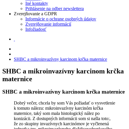
Iné kontakty
Prihlásenie na odber newslettera
Zverejňovanie a GDPR
Informácie o ochrane osobných údajov
Zverejňovanie informácií
Infožiadosť
SHBC a mikroinvazívny karcinom krčka maternice
SHBC a mikroinvazívny karcinom krčka
maternice
SHBC a mikroinvazívny karcinom krčka maternice
Dobrý večer, chcela by som Vás požiadať o vysvetlenie
k tomuto nálezu: mikroinvazívny karcinóm krčka
maternice, taký som mala histologický nález po
konizácii. Z dostupných informácii som si našla toto:,
že zo skupiny invazívnych karcinómov je vyčlenená
jednotka tzv. mikroinvazívneho dlaždicovobunkového