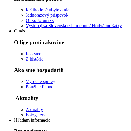
Krátkodobé ubytovanie
Jednorazový príspevok
OnkoForum.sk
Vystrihaj sa Slovensko / Parochne / Hodvábne šatky
O nás
O lige proti rakovine
Kto sme
Z histórie
Ako sme hospodárili
Výročné správy
Použitie financií
Aktuality
Aktuality
Fotogaléria
Hľadám informácie