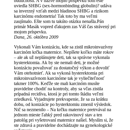
budúcnosti. A v názve môjho príspevku som ešte
uviedla SHBG (sex-hormonbinding globulin)? udáva
sa inverzný vzťah medzi hladinou SHBG a rizikom
karcinómu endometria! Tak toto by ma veľmi
zaujímalo. Ešte som tu takúto otázku nenašla.Pán
primár Masák vopred ďakujem zas Váš čas strávený pri
mojom príspevku.
Dana, 26. októbra 2009
Vykonali Vám konizáciu, kde sa zistil mikroinvazívny
karcinóm krčka maternice. Nepíšete koľko máte rokov
– ale ak už neplánujete deti, tak sa správne vykonala
hysterektomia. Ak by ste nemali deti, je možné
konizáciu považovať za dostatočný výkon a dovoliť
Vám otehotnieť. Ak sa vykoná hysterektomia pri
mikroinvazívnom karcinóme tak je vyliečiteľnosť
takmer 100%. Keďže ste mali karcinóm musíte
pravidelne chodiť na kontroly, aby sa včas zistila
prípadná recidíva, ktorá je pri tomto štádiu veľmi
zriedkavá. Vyjadrujete prekvapenie, že sa za krátku
dobu, od konizácie po hysterktomiu zmenil výsledok.
Nič sa nezmenilo – Na krčku maternice pretrvával na
jednom mieste ľahký pred rakovinový stav a ten
patológ pri vyšetrovaní maternice našiel. Myslím si, že
ste zdravá a pravidelne dochádzajte na gynekologické