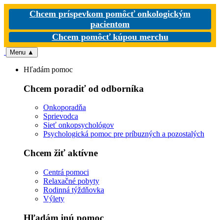
Chcem príspevkom pomôcť onkologickým
pacientom
Chcem pomôcť kúpou merchu
Menu
▲
Hľadám pomoc
Chcem poradiť od odborníka
Onkoporadňa
Sprievodca
Sieť onkopsychológov
Psychologická pomoc pre príbuzných a pozostalých
Chcem žiť aktívne
Centrá pomoci
Relaxačné pobyty
Rodinná týždňovka
Výlety
Hľadám inú pomoc