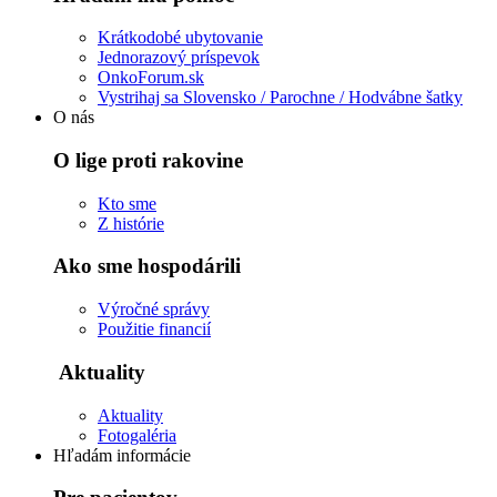
Krátkodobé ubytovanie
Jednorazový príspevok
OnkoForum.sk
Vystrihaj sa Slovensko / Parochne / Hodvábne šatky
O nás
O lige proti rakovine
Kto sme
Z histórie
Ako sme hospodárili
Výročné správy
Použitie financií
Aktuality
Aktuality
Fotogaléria
Hľadám informácie