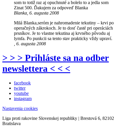
som to totiž raz aj opuchnuté a bolelo to a jedla som
Zinat 500. Ďakujem za odpoveď Blanka
Blanka, 6. augusta 2008
Milá Blanka,seróm je nahromadenie tekutiny – krvi po
operačných zákrokoch. Je to dosť časté pri operáciách
prsníkov. Je to vlastne tekutina aj krvného pôvodu aj
lymfa. Po punkcii sa tento stav prakticky vždy upraví.
, 6. augusta 2008
> > > Prihláste sa na odber
newslettera < < <
facebook
twitter
youtube
instagram
Nastavenia cookies
Liga proti rakovine Slovenskej republiky | Brestová 6, 82102
Bratislava