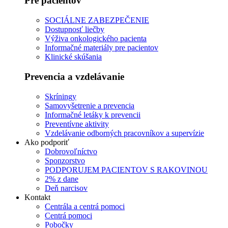
Pre pacientov
SOCIÁLNE ZABEZPEČENIE
Dostupnosť liečby
Výživa onkologického pacienta
Informačné materiály pre pacientov
Klinické skúšania
Prevencia a vzdelávanie
Skríningy
Samovyšetrenie a prevencia
Informačné letáky k prevencii
Preventívne aktivity
Vzdelávanie odborných pracovníkov a supervízie
Ako podporiť
Dobrovoľníctvo
Sponzorstvo
PODPORUJEM PACIENTOV S RAKOVINOU
2% z dane
Deň narcisov
Kontakt
Centrála a centrá pomoci
Centrá pomoci
Pobočky