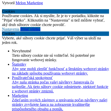
Vytvoril
Melon Marketing
Cookies
Používame cookies. Ak si myslíte, že je to v poriadku, kliknite na
"Prijať všetko". Kliknutím na "Nastavenia" si tiež môžete vybrať,
aký druh súborov cookie chcete povoliť.
Nastavenia
Prijať všetko
Cookies
Vyberte, aké súbory cookie chcete prijať. Váš výber sa uloží na
jeden rok.
Nevyhnutné
Tieto súbory cookie nie sú voliteľné. Sú potrebné pre
fungovanie webovej stránky.
Štatistiky
Aby sme mohli zlepšiť funkčnosť a štruktúru webovej stránky
na základe spôsobu používania webovej stránky.
Používateľská spokojnosť
Aby naša stránka počas vašej návštevy fungovala čo
najlepšie. Ak tieto súbory cookie odmietnete, niektoré funkcie
z webovej stránky zmiznú.
Marketing
Zdieľaním svojich záujmov a správania počas návštevy našej
stránky zvyšujete šancu na zobrazenie kvalitnejšie
prispôsobeného obsahu a ponúk.