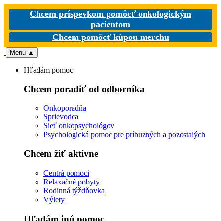
Chcem príspevkom pomôcť onkologickým
pacientom
Chcem pomôcť kúpou merchu
Menu
▲
Hľadám pomoc
Chcem poradiť od odborníka
Onkoporadňa
Sprievodca
Sieť onkopsychológov
Psychologická pomoc pre príbuzných a pozostalých
Chcem žiť aktívne
Centrá pomoci
Relaxačné pobyty
Rodinná týždňovka
Výlety
Hľadám inú pomoc