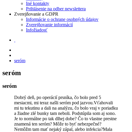
Iné kontakty
Prihlásenie na odber newslettera
Zverejňovanie a GDPR
Informácie o ochrane osobných údajov
Zverejňovanie informácií
Infožiadosť
seróm
seróm
seróm
Dobrý deň, po operácií prsníka, čo bolo pred 5
mesiacmi, mi teraz našli seróm pod jazvou.Vťahovali
mi tu tekutinu a dali na analýzu, čo bolo vraj v poriadku
a žiadne zlé bunky tam neboli. Podstúpila som aj sono.
Je to normálne po tak dlhej dobe? Čo to vlastne prestne
znamená ten seróm? Môže to byť nebezpečné?
Nemôžm tam mať nejaký zápal, alebo infekcia?Mala