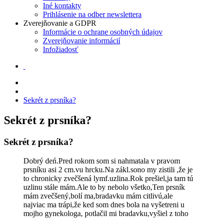
Iné kontakty
Prihlásenie na odber newslettera
Zverejňovanie a GDPR
Informácie o ochrane osobných údajov
Zverejňovanie informácií
Infožiadosť
Sekrét z prsníka?
Sekrét z prsníka?
Sekrét z prsníka?
Dobrý deń.Pred rokom som si nahmatala v pravom
prsníku asi 2 cm.vu hrcku.Na zákl.sono my zistili ,že je
to chronicky zvečšená lymf.uzlina.Rok prešiel,ja tam tú
uzlinu stále mám.Ale to by nebolo všetko,Ten prsník
mám zvečšený,bolí ma,bradavku mám citlivú,ale
najviac ma trápi,že ked som dnes bola na vyšetreni u
mojho gynekologa, potlačil mi bradavku,vyšiel z toho