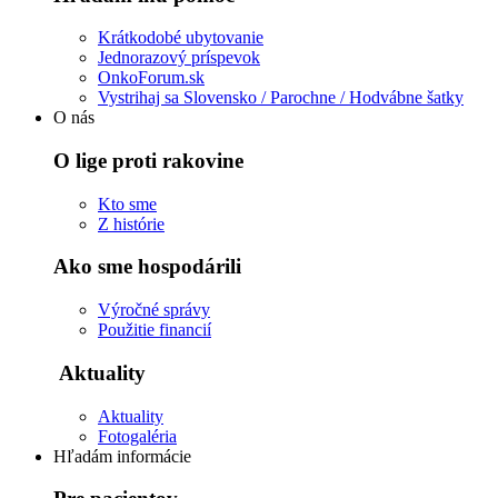
Krátkodobé ubytovanie
Jednorazový príspevok
OnkoForum.sk
Vystrihaj sa Slovensko / Parochne / Hodvábne šatky
O nás
O lige proti rakovine
Kto sme
Z histórie
Ako sme hospodárili
Výročné správy
Použitie financií
Aktuality
Aktuality
Fotogaléria
Hľadám informácie