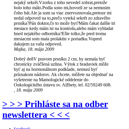
nejaký sekrét.Vzorku z toho nevedel zobrat,pretože
bolo toho málo.Podla sono mi,hovoril ze sa nemusim
čoho bát.Ale ja som sa viac znervoznovala,pretoze mi
nedal odpoved na to,prečo vyteká sekrét zo zdravého
prsníka?Pán doktor,čo to može byt?Mám čakat dalšie tri
mesiace kedy mám ist na kontrolu,alebo mám vyhladat
hned nejakého odborníka?Ešte tolko,že pred troma
mesiacmi som mala prolaktin v poriadku.Vopred
dakujem za vašu odpoved.
Majka, 18. mája 2009
Dobrý deňV pravom prsníku 2 cm, by nemala byť
chronicky zväčšená uzlina. Výtok z bradaviek môže
byť aj na hormonálnom podklade, nemusí byť
príznakom nádorov. Ak chcete, môžete na objednať na
vyšetrenie na Mamologické oddelenie do
Onkologického ústavu sv. Alžbety, tel. 02/59249 608.
, 18. mája 2009
> > > Prihláste sa na odber
newslettera < < <
facebook