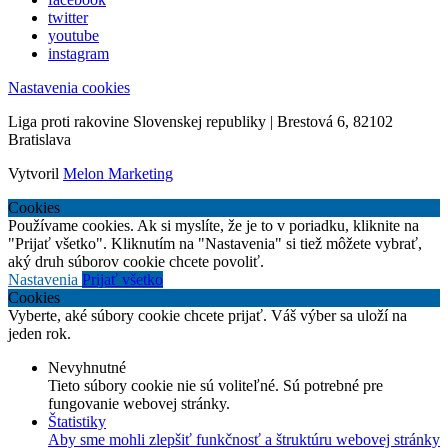
twitter
youtube
instagram
Nastavenia cookies
Liga proti rakovine Slovenskej republiky | Brestová 6, 82102
Bratislava
Vytvoril
Melon Marketing
Cookies
Používame cookies. Ak si myslíte, že je to v poriadku, kliknite na
"Prijať všetko". Kliknutím na "Nastavenia" si tiež môžete vybrať,
aký druh súborov cookie chcete povoliť.
Nastavenia
Prijať všetko
Cookies
Vyberte, aké súbory cookie chcete prijať. Váš výber sa uloží na
jeden rok.
Nevyhnutné
Tieto súbory cookie nie sú voliteľné. Sú potrebné pre
fungovanie webovej stránky.
Štatistiky
Aby sme mohli zlepšiť funkčnosť a štruktúru webovej stránky