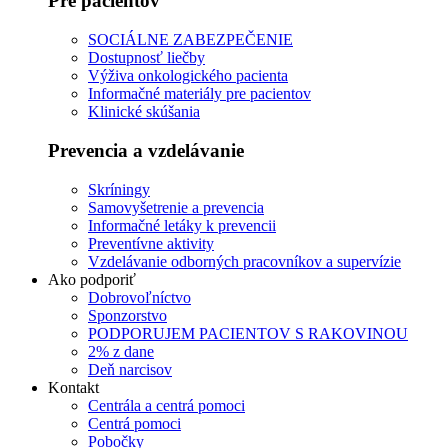
Pre pacientov
SOCIÁLNE ZABEZPEČENIE
Dostupnosť liečby
Výživa onkologického pacienta
Informačné materiály pre pacientov
Klinické skúšania
Prevencia a vzdelávanie
Skríningy
Samovyšetrenie a prevencia
Informačné letáky k prevencii
Preventívne aktivity
Vzdelávanie odborných pracovníkov a supervízie
Ako podporiť
Dobrovoľníctvo
Sponzorstvo
PODPORUJEM PACIENTOV S RAKOVINOU
2% z dane
Deň narcisov
Kontakt
Centrála a centrá pomoci
Centrá pomoci
Pobočky