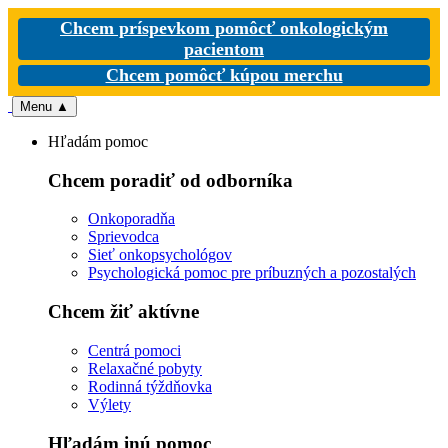
Chcem príspevkom pomôcť onkologickým
pacientom
Chcem pomôcť kúpou merchu
Menu
▲
Hľadám pomoc
Chcem poradiť od odborníka
Onkoporadňa
Sprievodca
Sieť onkopsychológov
Psychologická pomoc pre príbuzných a pozostalých
Chcem žiť aktívne
Centrá pomoci
Relaxačné pobyty
Rodinná týždňovka
Výlety
Hľadám inú pomoc