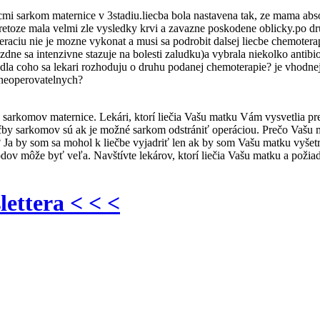
mi sarkom maternice v 3stadiu.liecba bola nastavena tak, ze mama abs
oze mala velmi zle vysledky krvi a zavazne poskodene oblicky.po druhe
e operaciu nie je mozne vykonat a musi sa podrobit dalsej liecbe chemot
yzdne sa intenzivne stazuje na bolesti zaludku)a vybrala niekolko antibi
la coho sa lekari rozhoduju o druhu podanej chemoterapie? je vhodnej
 neoperovatelnych?
i u sarkomov maternice. Lekári, ktorí liečia Vašu matku Vám vysvetlia p
ečby sarkomov sú ak je možné sarkom odstrániť operáciou. Prečo Vašu 
Ja by som sa mohol k liečbe vyjadriť len ak by som Vašu matku vyšetri
ov môže byť veľa. Navštívte lekárov, ktorí liečia Vašu matku a požiad
lettera < < <