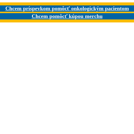
Chcem príspevkom pomôcť onkologickým pacientom
Chcem pomôcť kúpou merchu