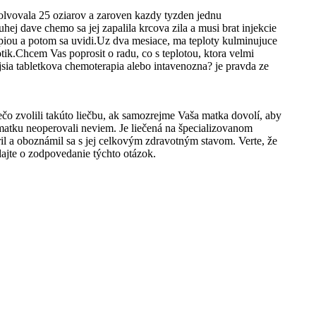
olvovala 25 oziarov a zaroven kazdy tyzden jednu
j dave chemo sa jej zapalila krcova zila a musi brat injekcie
erapiou a potom sa uvidi.Uz dva mesiace, ma teploty kulminujuce
otik.Chcem Vas poprosit o radu, co s teplotou, ktora velmi
sia tabletkova chemoterapia alebo intavenozna? je pravda ze
rečo zvolili takúto liečbu, ak samozrejme Vaša matka dovolí, aby
matku neoperovali neviem. Je liečená na špecializovanom
l a oboznámil sa s jej celkovým zdravotným stavom. Verte, že
ajte o zodpovedanie týchto otázok.