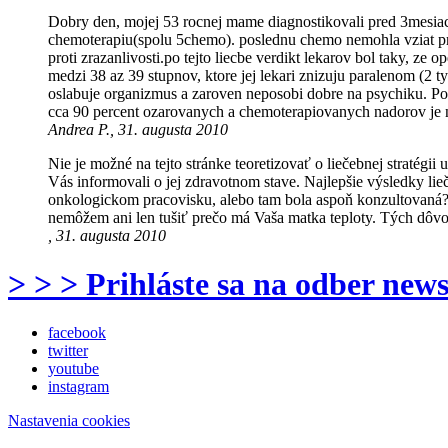
Dobry den, mojej 53 rocnej mame diagnostikovali pred 3mesiac
chemoterapiu(spolu 5chemo). poslednu chemo nemohla vziat pret
proti zrazanlivosti.po tejto liecbe verdikt lekarov bol taky, z
medzi 38 az 39 stupnov, ktore jej lekari znizuju paralenom (2 t
oslabuje organizmus a zaroven neposobi dobre na psychiku. Pod
cca 90 percent ozarovanych a chemoterapiovanych nadorov je
Andrea P., 31. augusta 2010
Nie je možné na tejto stránke teoretizovať o liečebnej stratégi
Vás informovali o jej zdravotnom stave. Najlepšie výsledky li
onkologickom pracovisku, alebo tam bola aspoň konzultovaná? 
nemôžem ani len tušiť prečo má Vaša matka teploty. Tých dôvod
, 31. augusta 2010
> > > Prihláste sa na odber news
facebook
twitter
youtube
instagram
Nastavenia cookies