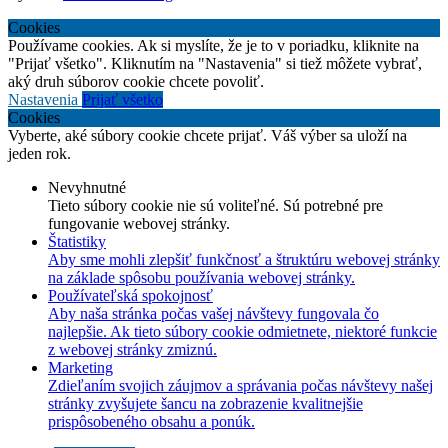
Cookies
Používame cookies. Ak si myslíte, že je to v poriadku, kliknite na
"Prijať všetko". Kliknutím na "Nastavenia" si tiež môžete vybrať,
aký druh súborov cookie chcete povoliť.
Nastavenia
Prijať všetko
Cookies
Vyberte, aké súbory cookie chcete prijať. Váš výber sa uloží na
jeden rok.
Nevyhnutné
Tieto súbory cookie nie sú voliteľné. Sú potrebné pre
fungovanie webovej stránky.
Štatistiky
Aby sme mohli zlepšiť funkčnosť a štruktúru webovej stránky
na základe spôsobu používania webovej stránky.
Používateľská spokojnosť
Aby naša stránka počas vašej návštevy fungovala čo
najlepšie. Ak tieto súbory cookie odmietnete, niektoré funkcie
z webovej stránky zmiznú.
Marketing
Zdieľaním svojich záujmov a správania počas návštevy našej
stránky zvyšujete šancu na zobrazenie kvalitnejšie
prispôsobeného obsahu a ponúk.