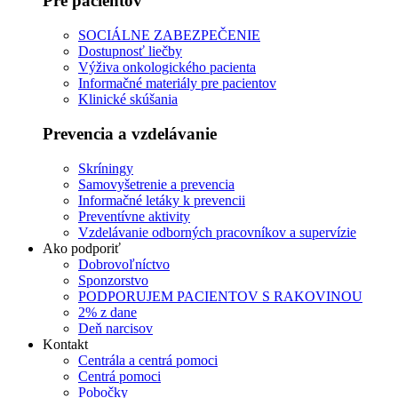
Pre pacientov
SOCIÁLNE ZABEZPEČENIE
Dostupnosť liečby
Výživa onkologického pacienta
Informačné materiály pre pacientov
Klinické skúšania
Prevencia a vzdelávanie
Skríningy
Samovyšetrenie a prevencia
Informačné letáky k prevencii
Preventívne aktivity
Vzdelávanie odborných pracovníkov a supervízie
Ako podporiť
Dobrovoľníctvo
Sponzorstvo
PODPORUJEM PACIENTOV S RAKOVINOU
2% z dane
Deň narcisov
Kontakt
Centrála a centrá pomoci
Centrá pomoci
Pobočky