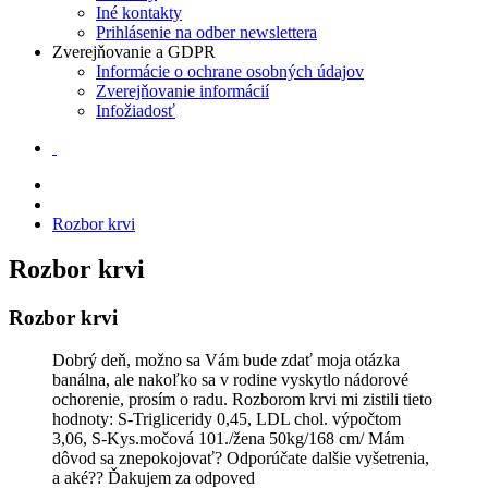
Iné kontakty
Prihlásenie na odber newslettera
Zverejňovanie a GDPR
Informácie o ochrane osobných údajov
Zverejňovanie informácií
Infožiadosť
Rozbor krvi
Rozbor krvi
Rozbor krvi
Dobrý deň, možno sa Vám bude zdať moja otázka
banálna, ale nakoľko sa v rodine vyskytlo nádorové
ochorenie, prosím o radu. Rozborom krvi mi zistili tieto
hodnoty: S-Trigliceridy 0,45, LDL chol. výpočtom
3,06, S-Kys.močová 101./žena 50kg/168 cm/ Mám
dôvod sa znepokojovať? Odporúčate dalšie vyšetrenia,
a aké?? Ďakujem za odpoved