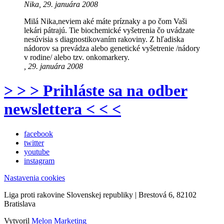
Nika, 29. januára 2008
Milá Nika,neviem aké máte príznaky a po čom Vaši
lekári pátrajú. Tie biochemické vyšetrenia čo uvádzate
nesúvisia s diagnostikovaním rakoviny. Z hľadiska
nádorov sa prevádza alebo genetické vyšetrenie /nádory
v rodine/ alebo tzv. onkomarkery.
, 29. januára 2008
> > > Prihláste sa na odber
newslettera < < <
facebook
twitter
youtube
instagram
Nastavenia cookies
Liga proti rakovine Slovenskej republiky | Brestová 6, 82102
Bratislava
Vytvoril
Melon Marketing