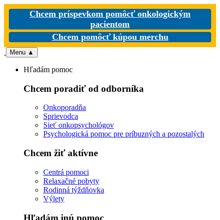
Chcem príspevkom pomôcť onkologickým
pacientom
Chcem pomôcť kúpou merchu
Menu
▲
Hľadám pomoc
Chcem poradiť od odborníka
Onkoporadňa
Sprievodca
Sieť onkopsychológov
Psychologická pomoc pre príbuzných a pozostalých
Chcem žiť aktívne
Centrá pomoci
Relaxačné pobyty
Rodinná týždňovka
Výlety
Hľadám inú pomoc