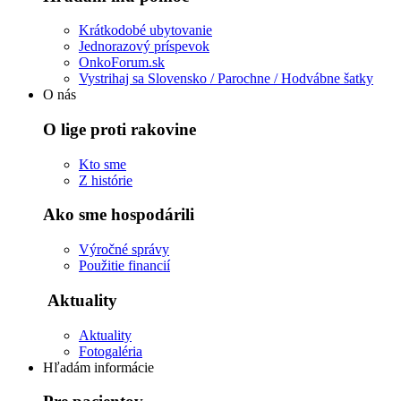
Krátkodobé ubytovanie
Jednorazový príspevok
OnkoForum.sk
Vystrihaj sa Slovensko / Parochne / Hodvábne šatky
O nás
O lige proti rakovine
Kto sme
Z histórie
Ako sme hospodárili
Výročné správy
Použitie financií
Aktuality
Aktuality
Fotogaléria
Hľadám informácie