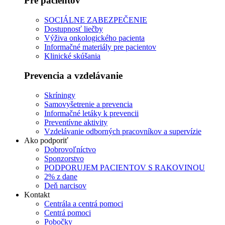
Pre pacientov
SOCIÁLNE ZABEZPEČENIE
Dostupnosť liečby
Výživa onkologického pacienta
Informačné materiály pre pacientov
Klinické skúšania
Prevencia a vzdelávanie
Skríningy
Samovyšetrenie a prevencia
Informačné letáky k prevencii
Preventívne aktivity
Vzdelávanie odborných pracovníkov a supervízie
Ako podporiť
Dobrovoľníctvo
Sponzorstvo
PODPORUJEM PACIENTOV S RAKOVINOU
2% z dane
Deň narcisov
Kontakt
Centrála a centrá pomoci
Centrá pomoci
Pobočky