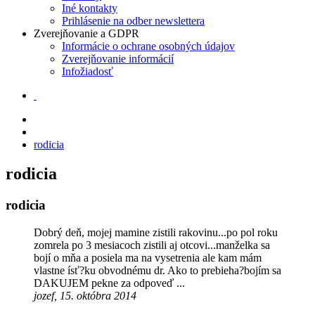
Iné kontakty
Prihlásenie na odber newslettera
Zverejňovanie a GDPR
Informácie o ochrane osobných údajov
Zverejňovanie informácií
Infožiadosť
rodicia
rodicia
rodicia
Dobrý deň, mojej mamine zistili rakovinu...po pol roku
zomrela po 3 mesiacoch zistili aj otcovi...manželka sa
bojí o mňa a posiela ma na vysetrenia ale kam mám
vlastne ísť?ku obvodnému dr. Ako to prebieha?bojím sa
DAKUJEM pekne za odpoveď ...
jozef, 15. októbra 2014