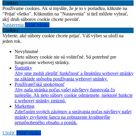
Cookies
Používame cookies. Ak si myslíte, že je to v poriadku, kliknite na
"Prijať všetko". Kliknutím na "Nastavenia" si tiež môžete vybrať,
aký druh súborov cookie chcete povoliť.
Nastavenia
Prijať všetko
Cookies
Vyberte, aké súbory cookie chcete prijať. Váš výber sa uloží na
jeden rok.
Nevyhnutné
Tieto súbory cookie nie sú voliteľné. Sú potrebné pre
fungovanie webovej stránky.
Štatistiky
Aby sme mohli zlepšiť funkčnosť a štruktúru webovej stránky
na základe spôsobu používania webovej stránky.
Používateľská spokojnosť
Aby naša stránka počas vašej návštevy fungovala čo
najlepšie. Ak tieto súbory cookie odmietnete, niektoré funkcie
z webovej stránky zmiznú.
Marketing
Zdieľaním svojich záujmov a správania počas návštevy našej
stránky zvyšujete šancu na zobrazenie kvalitnejšie
prispôsobeného obsahu a ponúk.
Uložiť
Prijať všetko