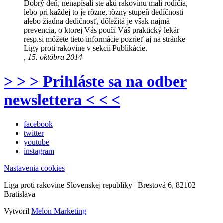
Dobrý deň, nenapísali ste akú rakovinu mali rodičia,
lebo pri každej to je rôzne, rôzny stupeň dedičnosti
alebo žiadna dedičnosť, dôležitá je však najmä
prevencia, o ktorej Vás poučí Váš praktický lekár
resp.si môžete tieto informácie pozrieť aj na stránke
Ligy proti rakovine v sekcii Publikácie.
, 15. októbra 2014
> > > Prihláste sa na odber
newslettera < < <
facebook
twitter
youtube
instagram
Nastavenia cookies
Liga proti rakovine Slovenskej republiky | Brestová 6, 82102
Bratislava
Vytvoril
Melon Marketing