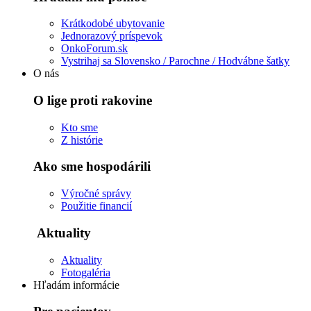
Krátkodobé ubytovanie
Jednorazový príspevok
OnkoForum.sk
Vystrihaj sa Slovensko / Parochne / Hodvábne šatky
O nás
O lige proti rakovine
Kto sme
Z histórie
Ako sme hospodárili
Výročné správy
Použitie financií
Aktuality
Aktuality
Fotogaléria
Hľadám informácie