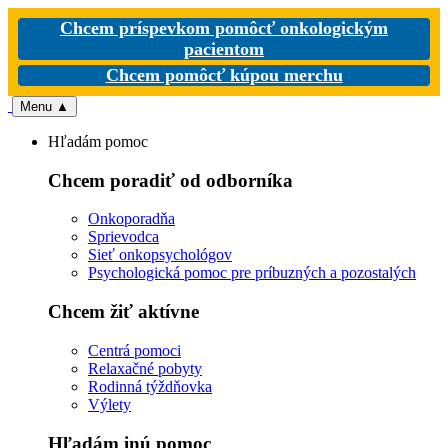
Chcem príspevkom pomôcť onkologickým
pacientom
Chcem pomôcť kúpou merchu
Menu
▲
Hľadám pomoc
Chcem poradiť od odborníka
Onkoporadňa
Sprievodca
Sieť onkopsychológov
Psychologická pomoc pre príbuzných a pozostalých
Chcem žiť aktívne
Centrá pomoci
Relaxačné pobyty
Rodinná týždňovka
Výlety
Hľadám inú pomoc