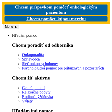
Chcem príspevkom pomôcť onkologickým
pacientom
Chcem pomôcť kúpou merchu
Menu
▲
Hľadám pomoc
Chcem poradiť od odborníka
Onkoporadňa
Sprievodca
Sieť onkopsychológov
Psychologická pomoc pre príbuzných a pozostalých
Chcem žiť aktívne
Centrá pomoci
Relaxačné pobyty
Rodinná týždňovka
Výlety
Hľadám inú pomoc