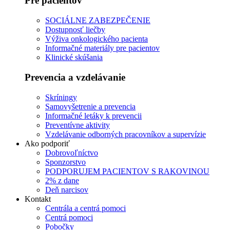
Pre pacientov
SOCIÁLNE ZABEZPEČENIE
Dostupnosť liečby
Výživa onkologického pacienta
Informačné materiály pre pacientov
Klinické skúšania
Prevencia a vzdelávanie
Skríningy
Samovyšetrenie a prevencia
Informačné letáky k prevencii
Preventívne aktivity
Vzdelávanie odborných pracovníkov a supervízie
Ako podporiť
Dobrovoľníctvo
Sponzorstvo
PODPORUJEM PACIENTOV S RAKOVINOU
2% z dane
Deň narcisov
Kontakt
Centrála a centrá pomoci
Centrá pomoci
Pobočky