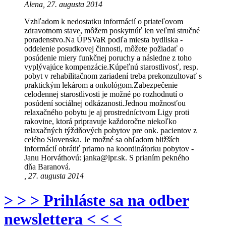
Alena, 27. augusta 2014
Vzhľadom k nedostatku informácií o priateľovom
zdravotnom stave, môžem poskytnúť len veľmi stručné
poradenstvo.Na ÚPSVaR podľa miesta bydliska -
oddelenie posudkovej činnosti, môžete požiadať o
posúdenie miery funkčnej poruchy a následne z toho
vyplývajúce kompenzácie.Kúpeľnú starostlivosť, resp.
pobyt v rehabilitačnom zariadení treba prekonzultovať s
praktickým lekárom a onkológom.Zabezpečenie
celodennej starostlivosti je možné po rozhodnutí o
posúdení sociálnej odkázanosti.Jednou možnosťou
relaxačného pobytu je aj prostredníctvom Ligy proti
rakovine, ktorá pripravuje každoročne niekoľko
relaxačných týždňových pobytov pre onk. pacientov z
celého Slovenska. Je možné sa ohľadom bližších
informácií obrátiť priamo na koordinátorku pobytov -
Janu Horváthovú: janka@lpr.sk. S prianím pekného
dňa Baranová.
, 27. augusta 2014
> > > Prihláste sa na odber
newslettera < < <