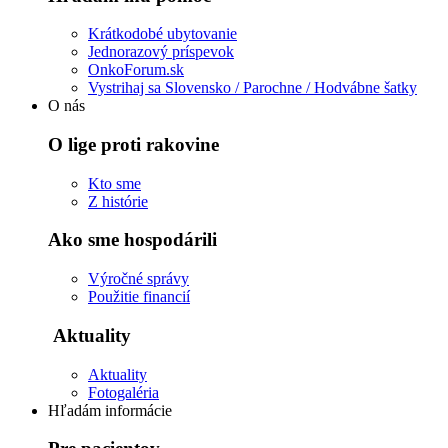
Krátkodobé ubytovanie
Jednorazový príspevok
OnkoForum.sk
Vystrihaj sa Slovensko / Parochne / Hodvábne šatky
O nás
O lige proti rakovine
Kto sme
Z histórie
Ako sme hospodárili
Výročné správy
Použitie financií
Aktuality
Aktuality
Fotogaléria
Hľadám informácie