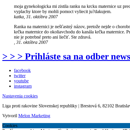
moja gynekologicka mi zistila ranku na krcku maternice uz pred 
vyplachy ktore by mohli pomoct vyliecit ju?dakujem.
katka, 31. októbra 2007
Ranka na maternici je nešťastný názov, pretože nejde o chorob
krčka maternice do okoliavchodu do kanála krčka maternice. P
nie je potrebné preto ani liečiť. Ste zdravá.
, 31. októbra 2007
> > > Prihláste sa na odber news
facebook
twitter
youtube
instagram
Nastavenia cookies
Liga proti rakovine Slovenskej republiky | Brestová 6, 82102 Bratisla
Vytvoril
Melon Marketing
Cookies