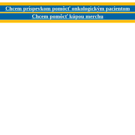
Chcem príspevkom pomôcť onkologickým pacientom
Chcem pomôcť kúpou merchu