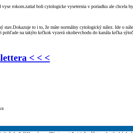
vyse rokom.zatial boli cytologicke vysetrenia v poriadku ale chcela by 
ný stav.Dokazuje to i to, že máte normálny cytologický nález. Ide o ná
ri pohľade na takýto krčkok vyzerá okolievchodu do kanála krčka sýto
lettera < < <
va