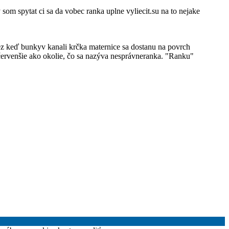
som spytat ci sa da vobec ranka uplne vyliecit.su na to nejake
lez keď bunkyv kanali krčka maternice sa dostanu na povrch
červenšie ako okolie, čo sa nazýva nesprávneranka. "Ranku"