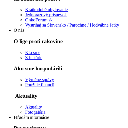
Krátkodobé ubytovanie
Jednorazový príspevok
OnkoForum.sk
Vystrihaj sa Slovensko / Parochne / Hodvábne šatky
O nás
O lige proti rakovine
Kto sme
Z histórie
Ako sme hospodárili
Výročné správy
Použitie financií
Aktuality
Aktuality
Fotogaléria
Hľadám informácie