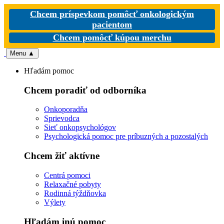
Chcem príspevkom pomôcť onkologickým
pacientom
Chcem pomôcť kúpou merchu
Menu
▲
Hľadám pomoc
Chcem poradiť od odborníka
Onkoporadňa
Sprievodca
Sieť onkopsychológov
Psychologická pomoc pre príbuzných a pozostalých
Chcem žiť aktívne
Centrá pomoci
Relaxačné pobyty
Rodinná týždňovka
Výlety
Hľadám inú pomoc