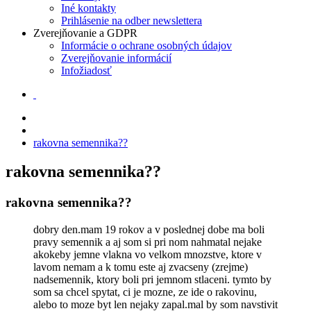
Iné kontakty
Prihlásenie na odber newslettera
Zverejňovanie a GDPR
Informácie o ochrane osobných údajov
Zverejňovanie informácií
Infožiadosť
rakovna semennika??
rakovna semennika??
rakovna semennika??
dobry den.mam 19 rokov a v poslednej dobe ma boli
pravy semennik a aj som si pri nom nahmatal nejake
akokeby jemne vlakna vo velkom mnozstve, ktore v
lavom nemam a k tomu este aj zvacseny (zrejme)
nadsemennik, ktory boli pri jemnom stlaceni. tymto by
som sa chcel spytat, ci je mozne, ze ide o rakovinu,
alebo to moze byt len nejaky zapal.mal by som navstivit