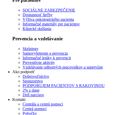
Pre pacientov
SOCIÁLNE ZABEZPEČENIE
Dostupnosť liečby
Výživa onkologického pacienta
Informačné materiály pre pacientov
Klinické skúšania
Prevencia a vzdelávanie
Skríningy
Samovyšetrenie a prevencia
Informačné letáky k prevencii
Preventívne aktivity
Vzdelávanie odborných pracovníkov a supervízie
Ako podporiť
Dobrovoľníctvo
Sponzorstvo
PODPORUJEM PACIENTOV S RAKOVINOU
2% z dane
Deň narcisov
Kontakt
Centrála a centrá pomoci
Centrá pomoci
Pobočky