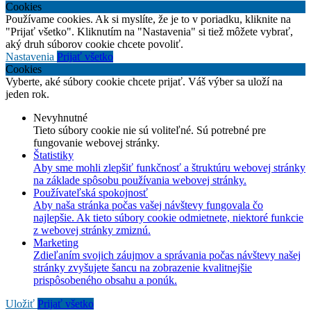
Cookies
Používame cookies. Ak si myslíte, že je to v poriadku, kliknite na
"Prijať všetko". Kliknutím na "Nastavenia" si tiež môžete vybrať,
aký druh súborov cookie chcete povoliť.
Nastavenia
Prijať všetko
Cookies
Vyberte, aké súbory cookie chcete prijať. Váš výber sa uloží na
jeden rok.
Nevyhnutné
Tieto súbory cookie nie sú voliteľné. Sú potrebné pre
fungovanie webovej stránky.
Štatistiky
Aby sme mohli zlepšiť funkčnosť a štruktúru webovej stránky
na základe spôsobu používania webovej stránky.
Používateľská spokojnosť
Aby naša stránka počas vašej návštevy fungovala čo
najlepšie. Ak tieto súbory cookie odmietnete, niektoré funkcie
z webovej stránky zmiznú.
Marketing
Zdieľaním svojich záujmov a správania počas návštevy našej
stránky zvyšujete šancu na zobrazenie kvalitnejšie
prispôsobeného obsahu a ponúk.
Uložiť
Prijať všetko