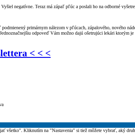
u. Vyšiel negatívne. Teraz má zápaľ pľúc a poslali ho na odborné vyšetr
ť podmienený primárnym nálezom v pľúcach, zápalového, nového nádor
. Jednoznačnejšiu odpoveď Vám možno dajú ošetrujúci lekári ktorým je
lettera < < <
va
rijať všetko". Kliknutím na "Nastavenia" si tiež môžete vybrať, aký dru