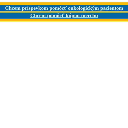
Chcem príspevkom pomôcť onkologickým pacientom
Chcem pomôcť kúpou merchu