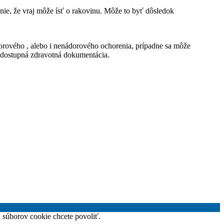
enie, že vraj môže ísť o rakovinu. Môže to byť dôsledok
ového , alebo i nenádorového ochorenia, prípadne sa môže
 dostupná zdravotná dokumentácia.
h súborov cookie chcete povoliť.