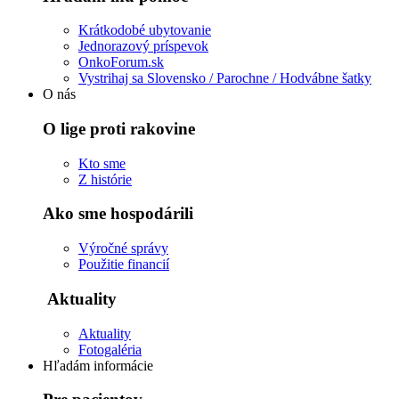
Krátkodobé ubytovanie
Jednorazový príspevok
OnkoForum.sk
Vystrihaj sa Slovensko / Parochne / Hodvábne šatky
O nás
O lige proti rakovine
Kto sme
Z histórie
Ako sme hospodárili
Výročné správy
Použitie financií
Aktuality
Aktuality
Fotogaléria
Hľadám informácie