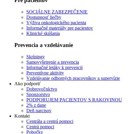
Pre pacientov
SOCIÁLNE ZABEZPEČENIE
Dostupnosť liečby
Výživa onkologického pacienta
Informačné materiály pre pacientov
Klinické skúšania
Prevencia a vzdelávanie
Skríningy
Samovyšetrenie a prevencia
Informačné letáky k prevencii
Preventívne aktivity
Vzdelávanie odborných pracovníkov a supervízie
Ako podporiť
Dobrovoľníctvo
Sponzorstvo
PODPORUJEM PACIENTOV S RAKOVINOU
2% z dane
Deň narcisov
Kontakt
Centrála a centrá pomoci
Centrá pomoci
Pobočky