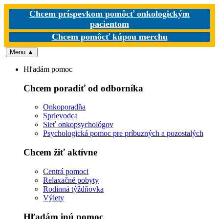
Chcem príspevkom pomôcť onkologickým
pacientom
Chcem pomôcť kúpou merchu
Menu
▲
Hľadám pomoc
Chcem poradiť od odborníka
Onkoporadňa
Sprievodca
Sieť onkopsychológov
Psychologická pomoc pre príbuzných a pozostalých
Chcem žiť aktívne
Centrá pomoci
Relaxačné pobyty
Rodinná týždňovka
Výlety
Hľadám inú pomoc