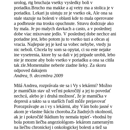
urolog, rtg brucha)a vsetky vysledky boli v
poriadku.Brucho ma makke a aj vetry ma a stolica je v
poriadku. Lekari ju uistuju ze je vsetko ok, Ale ona sa
stale stazuje na bolesti v oblasti kde to mala operovane
a podbrusie ma trosku opuchnute. Stravu dodrzuje ako
by mala. Je po malych davkach a casto, a v poslednej
dobe viac mixovane jedlo. V poslednej dobe nechce ani
poriadne jest, lebo potom ju to vsetko tazi a obcas aj
vracia. Najlepsie jej je ked sa vobec nehybe, vtedy ju
nic neboli. Chcela by som sa opytat, ci su este nejake
ine vysetrenia, ktore by sa dali v jej pripade urobit, lebo
nie je mozne aby bolo vsetko v poriadku a ona sa citila
tak zle.Momentalne neberie ziadne lieky. Za skoru
odpoved dakujem
Andrea, 9. decembra 2009
Milá Andrea, rozprávala ste sa i Vy s lekármi? Možno
je mamičkin stav už veľmi pokročilý a jej to povedať
nechcú, alebo je i druhá možnosť, že je mamička v
depresii a takto sa u starších ľudí môže prejavovať
Porozprávajte as i vy s lekármi, aby Vám bolo jasné v
akom je vlastne štáciu choroba.Za žiadných okolností,
ak je i pokročilé štádium by nemala trpieť- vhodná by
bola potom liečba angeziológom- lekárom zameraným
na liečbu chronickej i onkologickej bolesti a tiež sa