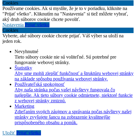
Cookies
Používame cookies. Ak si myslíte, že je to v poriadku, kliknite na
"Prijať všetko". Kliknutím na "Nastavenia" si tiež môžete vybrať,
aký druh súborov cookie chcete povoliť.
Nastavenia
Prijať všetko
Cookies
Vyberte, aké súbory cookie chcete prijať. Váš výber sa uloží na
jeden rok.
Nevyhnutné
Tieto súbory cookie nie sú voliteľné. Sú potrebné pre
fungovanie webovej stránky.
Štatistiky
Aby sme mohli zlepšiť funkčnosť a štruktúru webovej stránky
na základe spôsobu používania webovej stránky.
Používateľská spokojnosť
Aby naša stránka počas vašej návštevy fungovala čo
najlepšie. Ak tieto súbory cookie odmietnete, niektoré funkcie
z webovej stránky zmiznú.
Marketing
Zdieľaním svojich záujmov a správania počas návštevy našej
stránky zvyšujete šancu na zobrazenie kvalitnejšie
prispôsobeného obsahu a ponúk.
Uložiť
Prijať všetko