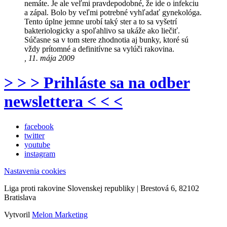
nemáte. Je ale veľmi pravdepodobné, že ide o infekciu
a zápal. Bolo by veľmi potrebné vyhľadať gynekológa.
Tento úplne jemne urobí taký ster a to sa vyšetrí
bakteriologicky a spoľahlivo sa ukáže ako liečiť.
Súčasne sa v tom stere zhodnotia aj bunky, ktoré sú
vždy prítomné a definitívne sa vylúči rakovina.
, 11. mája 2009
> > > Prihláste sa na odber
newslettera < < <
facebook
twitter
youtube
instagram
Nastavenia cookies
Liga proti rakovine Slovenskej republiky | Brestová 6, 82102
Bratislava
Vytvoril
Melon Marketing