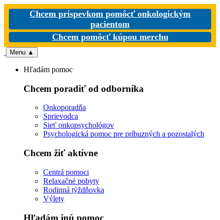
Chcem príspevkom pomôcť onkologickým
pacientom
Chcem pomôcť kúpou merchu
Menu
▲
Hľadám pomoc
Chcem poradiť od odborníka
Onkoporadňa
Sprievodca
Sieť onkopsychológov
Psychologická pomoc pre príbuzných a pozostalých
Chcem žiť aktívne
Centrá pomoci
Relaxačné pobyty
Rodinná týždňovka
Výlety
Hľadám inú pomoc