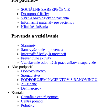
Pre pacientov
SOCIÁLNE ZABEZPEČENIE
Dostupnosť liečby
Výživa onkologického pacienta
Informačné materiály pre pacientov
Klinické skúšania
Prevencia a vzdelávanie
Skríningy
Samovyšetrenie a prevencia
Informačné letáky k prevencii
Preventívne aktivity
Vzdelávanie odborných pracovníkov a supervízie
Ako podporiť
Dobrovoľníctvo
Sponzorstvo
PODPORUJEM PACIENTOV S RAKOVINOU
2% z dane
Deň narcisov
Kontakt
Centrála a centrá pomoci
Centrá pomoci
Pobočky