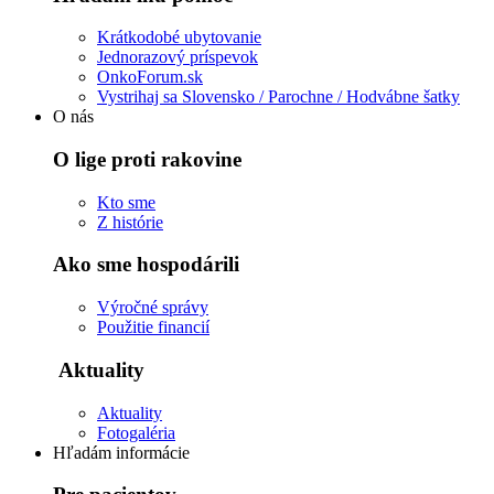
Krátkodobé ubytovanie
Jednorazový príspevok
OnkoForum.sk
Vystrihaj sa Slovensko / Parochne / Hodvábne šatky
O nás
O lige proti rakovine
Kto sme
Z histórie
Ako sme hospodárili
Výročné správy
Použitie financií
Aktuality
Aktuality
Fotogaléria
Hľadám informácie