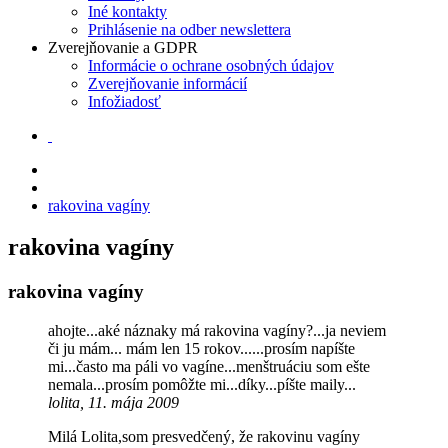
Iné kontakty
Prihlásenie na odber newslettera
Zverejňovanie a GDPR
Informácie o ochrane osobných údajov
Zverejňovanie informácií
Infožiadosť
rakovina vagíny
rakovina vagíny
rakovina vagíny
ahojte...aké náznaky má rakovina vagíny?...ja neviem
či ju mám... mám len 15 rokov......prosím napíšte
mi...často ma páli vo vagíne...menštruáciu som ešte
nemala...prosím pomôžte mi...díky...píšte maily...
lolita, 11. mája 2009
Milá Lolita,som presvedčený, že rakovinu vagíny