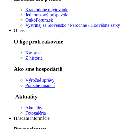
Krátkodobé ubytovanie
Jednorazový príspevok
OnkoForum.sk
Vystrihaj sa Slovensko / Parochne / Hodvábne šatky
O nás
O lige proti rakovine
Kto sme
Z histórie
Ako sme hospodárili
Výročné správy
Použitie financií
Aktuality
Aktuality
Fotogaléria
Hľadám informácie