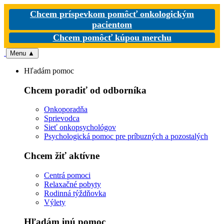
Chcem príspevkom pomôcť onkologickým
pacientom
Chcem pomôcť kúpou merchu
Menu
▲
Hľadám pomoc
Chcem poradiť od odborníka
Onkoporadňa
Sprievodca
Sieť onkopsychológov
Psychologická pomoc pre príbuzných a pozostalých
Chcem žiť aktívne
Centrá pomoci
Relaxačné pobyty
Rodinná týždňovka
Výlety
Hľadám inú pomoc