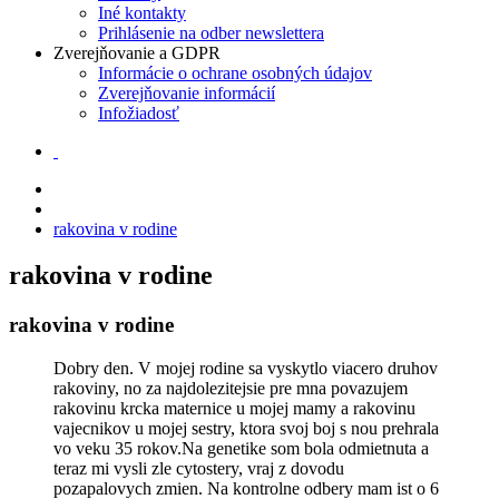
Iné kontakty
Prihlásenie na odber newslettera
Zverejňovanie a GDPR
Informácie o ochrane osobných údajov
Zverejňovanie informácií
Infožiadosť
rakovina v rodine
rakovina v rodine
rakovina v rodine
Dobry den. V mojej rodine sa vyskytlo viacero druhov
rakoviny, no za najdolezitejsie pre mna povazujem
rakovinu krcka maternice u mojej mamy a rakovinu
vajecnikov u mojej sestry, ktora svoj boj s nou prehrala
vo veku 35 rokov.Na genetike som bola odmietnuta a
teraz mi vysli zle cytostery, vraj z dovodu
pozapalovych zmien. Na kontrolne odbery mam ist o 6