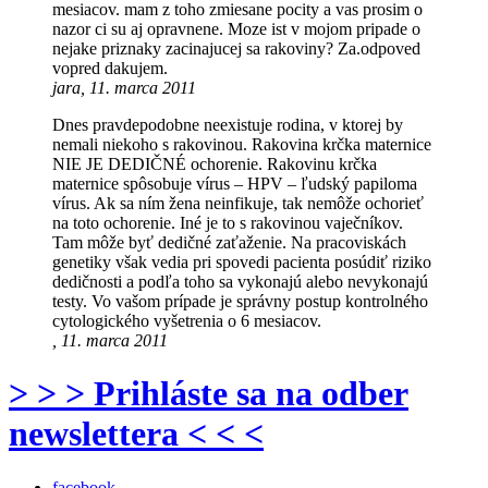
mesiacov. mam z toho zmiesane pocity a vas prosim o
nazor ci su aj opravnene. Moze ist v mojom pripade o
nejake priznaky zacinajucej sa rakoviny? Za.odpoved
vopred dakujem.
jara, 11. marca 2011
Dnes pravdepodobne neexistuje rodina, v ktorej by
nemali niekoho s rakovinou. Rakovina krčka maternice
NIE JE DEDIČNÉ ochorenie. Rakovinu krčka
maternice spôsobuje vírus – HPV – ľudský papiloma
vírus. Ak sa ním žena neinfikuje, tak nemôže ochorieť
na toto ochorenie. Iné je to s rakovinou vaječníkov.
Tam môže byť dedičné zaťaženie. Na pracoviskách
genetiky však vedia pri spovedi pacienta posúdiť riziko
dedičnosti a podľa toho sa vykonajú alebo nevykonajú
testy. Vo vašom prípade je správny postup kontrolného
cytologického vyšetrenia o 6 mesiacov.
, 11. marca 2011
> > > Prihláste sa na odber
newslettera < < <
facebook