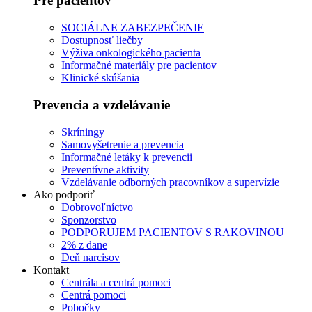
Pre pacientov
SOCIÁLNE ZABEZPEČENIE
Dostupnosť liečby
Výživa onkologického pacienta
Informačné materiály pre pacientov
Klinické skúšania
Prevencia a vzdelávanie
Skríningy
Samovyšetrenie a prevencia
Informačné letáky k prevencii
Preventívne aktivity
Vzdelávanie odborných pracovníkov a supervízie
Ako podporiť
Dobrovoľníctvo
Sponzorstvo
PODPORUJEM PACIENTOV S RAKOVINOU
2% z dane
Deň narcisov
Kontakt
Centrála a centrá pomoci
Centrá pomoci
Pobočky