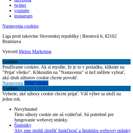
twitter
youtube
instagram
Nastavenia cookies
Liga proti rakovine Slovenskej republiky | Brestová 6, 82102
Bratislava
Vytvoril
Melon Marketing
Cookies
Používame cookies. Ak si myslíte, že je to v poriadku, kliknite na
"Prijať všetko". Kliknutím na "Nastavenia" si tiež môžete vybrať,
aký druh súborov cookie chcete povoliť.
Nastavenia
Prijať všetko
Cookies
Vyberte, aké súbory cookie chcete prijať. Váš výber sa uloží na
jeden rok.
Nevyhnutné
Tieto súbory cookie nie sú voliteľné. Sú potrebné pre
fungovanie webovej stránky.
Štatistiky
Aby sme mohli zlepšiť funkčnosť a štruktúru webovej stránky