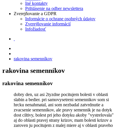
Iné kontakty
Prihlásenie na odber newslettera
Zverejňovanie a GDPR
Informácie o ochrane osobných údajov
Zverejňovanie informácií
Infožiadosť
rakovina semenníkov
rakovina semenníkov
rakovina semenníkov
dobry den, uz asi 2tyzdne pocitujem bolesti v oblasti
slabin a bedier. pri samovysetreni semennikov som si
hrcku nenahmatal, ani som nezbadal zatvrdnutie a
zvacsenie semennikov, ale pravy semennik je na dotyk
dost ciltivy, bolest pri jeho dotyku akoby "vystrelovala"
aj do oblasti pravej strany krizov, mam bolesti krizov a
zaroven ju pocitujem z malej miere aj v oblasti praveho