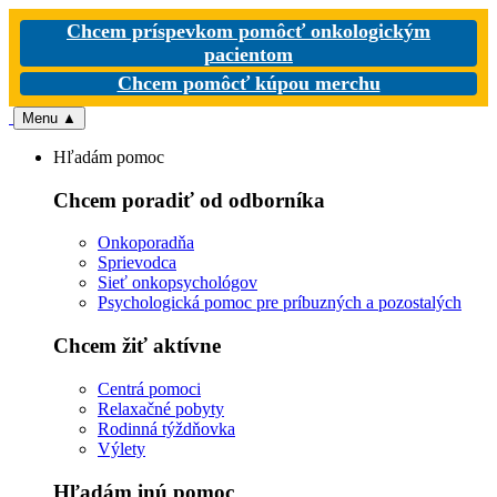
Chcem príspevkom pomôcť onkologickým
pacientom
Chcem pomôcť kúpou merchu
Menu
▲
Hľadám pomoc
Chcem poradiť od odborníka
Onkoporadňa
Sprievodca
Sieť onkopsychológov
Psychologická pomoc pre príbuzných a pozostalých
Chcem žiť aktívne
Centrá pomoci
Relaxačné pobyty
Rodinná týždňovka
Výlety
Hľadám inú pomoc