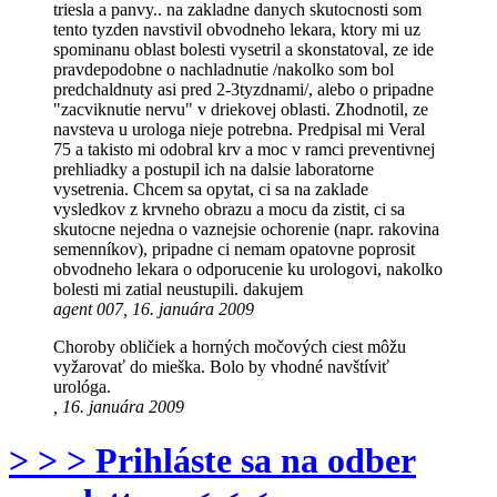
triesla a panvy.. na zakladne danych skutocnosti som
tento tyzden navstivil obvodneho lekara, ktory mi uz
spominanu oblast bolesti vysetril a skonstatoval, ze ide
pravdepodobne o nachladnutie /nakolko som bol
predchaldnuty asi pred 2-3tyzdnami/, alebo o pripadne
"zacviknutie nervu" v driekovej oblasti. Zhodnotil, ze
navsteva u urologa nieje potrebna. Predpisal mi Veral
75 a takisto mi odobral krv a moc v ramci preventivnej
prehliadky a postupil ich na dalsie laboratorne
vysetrenia. Chcem sa opytat, ci sa na zaklade
vysledkov z krvneho obrazu a mocu da zistit, ci sa
skutocne nejedna o vaznejsie ochorenie (napr. rakovina
semenníkov), pripadne ci nemam opatovne poprosit
obvodneho lekara o odporucenie ku urologovi, nakolko
bolesti mi zatial neustupili. dakujem
agent 007, 16. januára 2009
Choroby obličiek a horných močových ciest môžu
vyžarovať do mieška. Bolo by vhodné navštíviť
urológa.
, 16. januára 2009
> > > Prihláste sa na odber