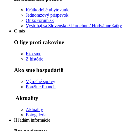
Krátkodobé ubytovanie
Jednorazový príspevok
OnkoForum.sk
Vystrihaj sa Slovensko / Parochne / Hodvábne šatky
O nás
O lige proti rakovine
Kto sme
Z histórie
Ako sme hospodárili
Výročné správy
Použitie financií
Aktuality
Aktuality
Fotogaléria
Hľadám informácie