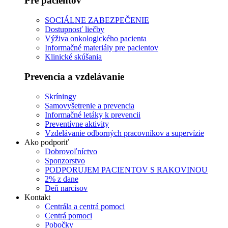
Pre pacientov
SOCIÁLNE ZABEZPEČENIE
Dostupnosť liečby
Výživa onkologického pacienta
Informačné materiály pre pacientov
Klinické skúšania
Prevencia a vzdelávanie
Skríningy
Samovyšetrenie a prevencia
Informačné letáky k prevencii
Preventívne aktivity
Vzdelávanie odborných pracovníkov a supervízie
Ako podporiť
Dobrovoľníctvo
Sponzorstvo
PODPORUJEM PACIENTOV S RAKOVINOU
2% z dane
Deň narcisov
Kontakt
Centrála a centrá pomoci
Centrá pomoci
Pobočky