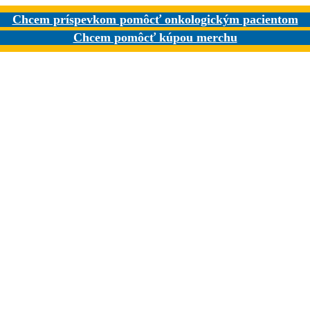
Chcem príspevkom pomôcť onkologickým pacientom
Chcem pomôcť kúpou merchu