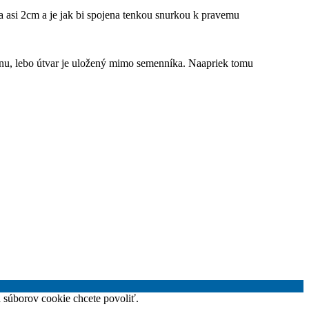
a asi 2cm a je jak bi spojena tenkou snurkou k pravemu
nu, lebo útvar je uložený mimo semenníka. Naapriek tomu
h súborov cookie chcete povoliť.