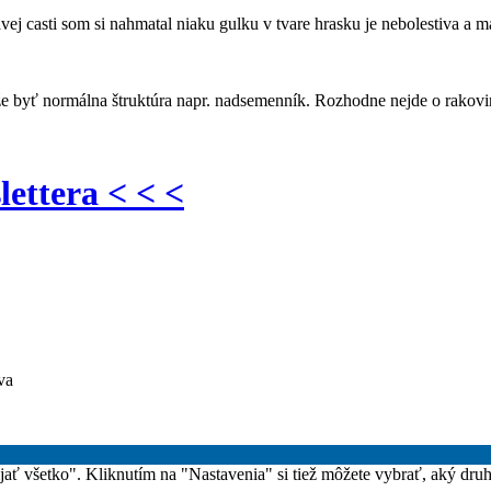
ej casti som si nahmatal niaku gulku v tvare hrasku je nebolestiva a m
e byť normálna štruktúra napr. nadsemenník. Rozhodne nejde o rakovi
lettera < < <
va
rijať všetko". Kliknutím na "Nastavenia" si tiež môžete vybrať, aký dru