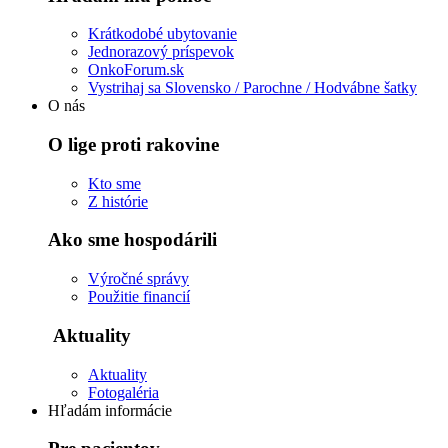
Krátkodobé ubytovanie
Jednorazový príspevok
OnkoForum.sk
Vystrihaj sa Slovensko / Parochne / Hodvábne šatky
O nás
O lige proti rakovine
Kto sme
Z histórie
Ako sme hospodárili
Výročné správy
Použitie financií
Aktuality
Aktuality
Fotogaléria
Hľadám informácie