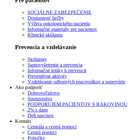
Pre pacientov
SOCIÁLNE ZABEZPEČENIE
Dostupnosť liečby
Výživa onkologického pacienta
Informačné materiály pre pacientov
Klinické skúšania
Prevencia a vzdelávanie
Skríningy
Samovyšetrenie a prevencia
Informačné letáky k prevencii
Preventívne aktivity
Vzdelávanie odborných pracovníkov a supervízie
Ako podporiť
Dobrovoľníctvo
Sponzorstvo
PODPORUJEM PACIENTOV S RAKOVINOU
2% z dane
Deň narcisov
Kontakt
Centrála a centrá pomoci
Centrá pomoci
Pobočky