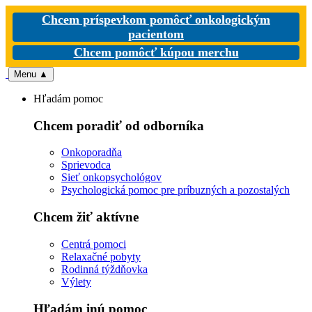
Chcem príspevkom pomôcť onkologickým
pacientom
Chcem pomôcť kúpou merchu
Menu
▲
Hľadám pomoc
Chcem poradiť od odborníka
Onkoporadňa
Sprievodca
Sieť onkopsychológov
Psychologická pomoc pre príbuzných a pozostalých
Chcem žiť aktívne
Centrá pomoci
Relaxačné pobyty
Rodinná týždňovka
Výlety
Hľadám inú pomoc