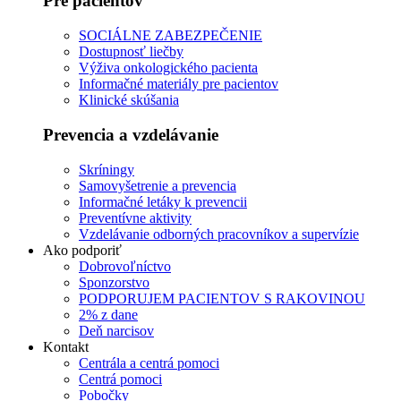
Pre pacientov
SOCIÁLNE ZABEZPEČENIE
Dostupnosť liečby
Výživa onkologického pacienta
Informačné materiály pre pacientov
Klinické skúšania
Prevencia a vzdelávanie
Skríningy
Samovyšetrenie a prevencia
Informačné letáky k prevencii
Preventívne aktivity
Vzdelávanie odborných pracovníkov a supervízie
Ako podporiť
Dobrovoľníctvo
Sponzorstvo
PODPORUJEM PACIENTOV S RAKOVINOU
2% z dane
Deň narcisov
Kontakt
Centrála a centrá pomoci
Centrá pomoci
Pobočky