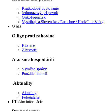
Krátkodobé ubytovanie
Jednorazový príspevok
OnkoForum.sk
Vystrihaj sa Slovensko / Parochne / Hodvábne šatky
O nás
O lige proti rakovine
Kto sme
Z histórie
Ako sme hospodárili
Výročné správy
Použitie financií
Aktuality
Aktuality
Fotogaléria
Hľadám informácie