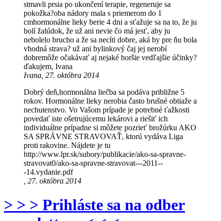
stmavli prsia po ukončení terapie, regeneruje sa
pokožka?oba nádory mala s priemerom do 1
cmhormonálne lieky berie 4 dni a sťažuje sa na to, že ju
bolí žalúdok, že už ani nevie čo má jesť, aby ju
nebolelo brucho a že sa necíti dobre, aká by pre ňu bola
vhodná strava? už ani bylinkový čaj jej nerobí
dobremôže očakávať aj nejaké horšie vedľajšie účinky?
ďakujem, Ivana
Ivana, 27. októbra 2014
Dobrý deň,hormonálna liečba sa podáva približne 5
rokov. Hormonálne lieky nerobia často brušné obtiaže a
nechutenstvo. Vo Vašom prípade je potrebné ťažkosti
povedať iste ošetrujúcemu lekárovi a riešiť ich
individuálne prípadne si môžete pozrieť brožúrku AKO
SA SPRÁVNE STRAVOVAŤ, ktorú vydáva Liga
proti rakovine. Nájdete je tu
http://www.lpr.sk/subory/publikacie/ako-sa-spravne-
stravovat0/ako-sa-spravne-stravovat---2011--
-14.vydanie.pdf
, 27. októbra 2014
> > > Prihláste sa na odber