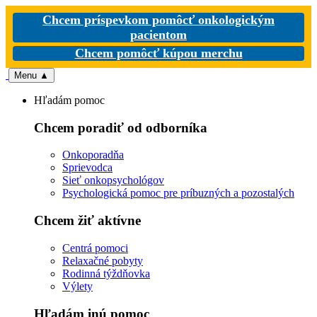
Chcem príspevkom pomôcť onkologickým
pacientom
Chcem pomôcť kúpou merchu
Menu
▲
Hľadám pomoc
Chcem poradiť od odborníka
Onkoporadňa
Sprievodca
Sieť onkopsychológov
Psychologická pomoc pre príbuzných a pozostalých
Chcem žiť aktívne
Centrá pomoci
Relaxačné pobyty
Rodinná týždňovka
Výlety
Hľadám inú pomoc