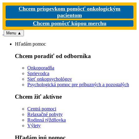
Chcem príspevkom pomôcť onkologickým
pacientom
Chcem pomôcť kúpou merchu
Menu
▲
Hľadám pomoc
Chcem poradiť od odborníka
Onkoporadňa
Sprievodca
Sieť onkopsychológov
Psychologická pomoc pre príbuzných a pozostalých
Chcem žiť aktívne
Centrá pomoci
Relaxačné pobyty
Rodinná týždňovka
Výlety
Hľadám inú pomoc