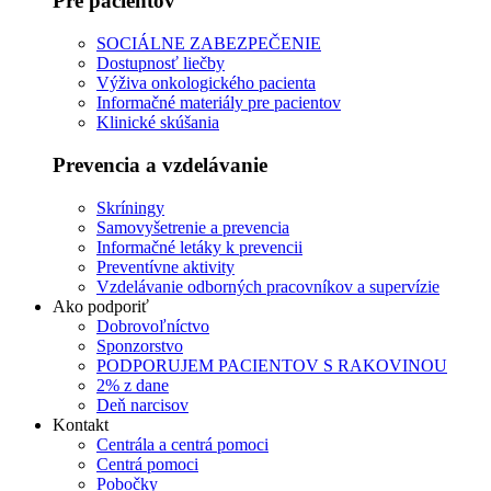
Pre pacientov
SOCIÁLNE ZABEZPEČENIE
Dostupnosť liečby
Výživa onkologického pacienta
Informačné materiály pre pacientov
Klinické skúšania
Prevencia a vzdelávanie
Skríningy
Samovyšetrenie a prevencia
Informačné letáky k prevencii
Preventívne aktivity
Vzdelávanie odborných pracovníkov a supervízie
Ako podporiť
Dobrovoľníctvo
Sponzorstvo
PODPORUJEM PACIENTOV S RAKOVINOU
2% z dane
Deň narcisov
Kontakt
Centrála a centrá pomoci
Centrá pomoci
Pobočky