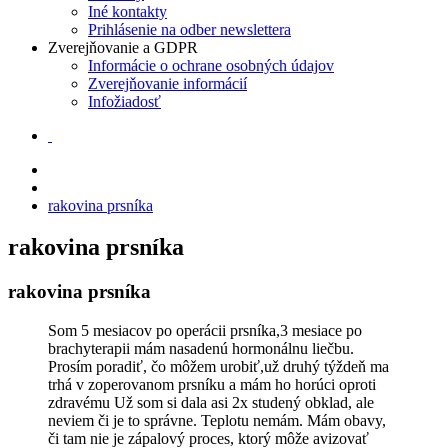
Iné kontakty
Prihlásenie na odber newslettera
Zverejňovanie a GDPR
Informácie o ochrane osobných údajov
Zverejňovanie informácií
Infožiadosť
rakovina prsníka
rakovina prsníka
rakovina prsníka
Som 5 mesiacov po operácii prsníka,3 mesiace po
brachyterapii mám nasadenú hormonálnu liečbu.
Prosím poradiť, čo môžem urobiť,už druhý týždeň ma
trhá v zoperovanom prsníku a mám ho horúci oproti
zdravému Už som si dala asi 2x studený obklad, ale
neviem či je to správne. Teplotu nemám. Mám obavy,
či tam nie je zápalový proces, ktorý môže avizovať