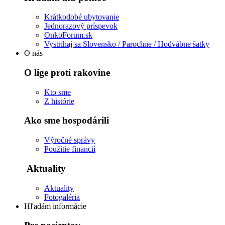
Krátkodobé ubytovanie
Jednorazový príspevok
OnkoForum.sk
Vystrihaj sa Slovensko / Parochne / Hodvábne šatky
O nás
O lige proti rakovine
Kto sme
Z histórie
Ako sme hospodárili
Výročné správy
Použitie financií
Aktuality
Aktuality
Fotogaléria
Hľadám informácie