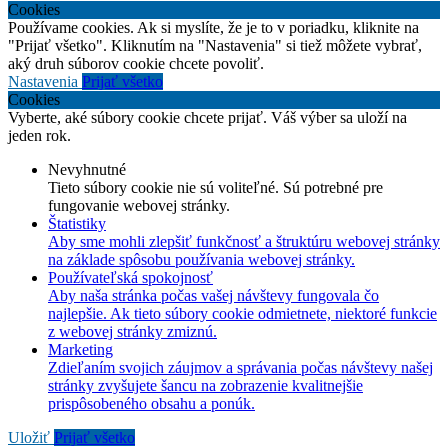
Cookies
Používame cookies. Ak si myslíte, že je to v poriadku, kliknite na
"Prijať všetko". Kliknutím na "Nastavenia" si tiež môžete vybrať,
aký druh súborov cookie chcete povoliť.
Nastavenia
Prijať všetko
Cookies
Vyberte, aké súbory cookie chcete prijať. Váš výber sa uloží na
jeden rok.
Nevyhnutné
Tieto súbory cookie nie sú voliteľné. Sú potrebné pre
fungovanie webovej stránky.
Štatistiky
Aby sme mohli zlepšiť funkčnosť a štruktúru webovej stránky
na základe spôsobu používania webovej stránky.
Používateľská spokojnosť
Aby naša stránka počas vašej návštevy fungovala čo
najlepšie. Ak tieto súbory cookie odmietnete, niektoré funkcie
z webovej stránky zmiznú.
Marketing
Zdieľaním svojich záujmov a správania počas návštevy našej
stránky zvyšujete šancu na zobrazenie kvalitnejšie
prispôsobeného obsahu a ponúk.
Uložiť
Prijať všetko