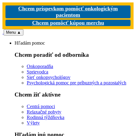
Chcem príspevkom pomôcť onkologickým
pacientom
Chcem pomôcť kúpou merchu
Menu
▲
Hľadám pomoc
Chcem poradiť od odborníka
Onkoporadňa
Sprievodca
Sieť onkopsychológov
Psychologická pomoc pre príbuzných a pozostalých
Chcem žiť aktívne
Centrá pomoci
Relaxačné pobyty
Rodinná týždňovka
Výlety
Hľadám inú pomoc