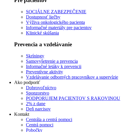
Pre pacientov
SOCIÁLNE ZABEZPEČENIE
Dostupnosť liečby
Výživa onkologického pacienta
Informačné materiály pre pacientov
Klinické skúšania
Prevencia a vzdelávanie
Skríningy
Samovyšetrenie a prevencia
Informačné letáky k prevencii
Preventívne aktivity
Vzdelávanie odborných pracovníkov a supervízie
Ako podporiť
Dobrovoľníctvo
Sponzorstvo
PODPORUJEM PACIENTOV S RAKOVINOU
2% z dane
Deň narcisov
Kontakt
Centrála a centrá pomoci
Centrá pomoci
Pobočky