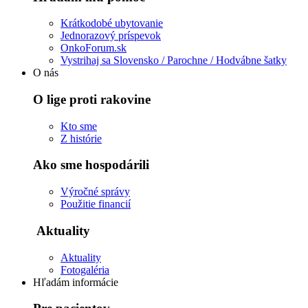
Krátkodobé ubytovanie
Jednorazový príspevok
OnkoForum.sk
Vystrihaj sa Slovensko / Parochne / Hodvábne šatky
O nás
O lige proti rakovine
Kto sme
Z histórie
Ako sme hospodárili
Výročné správy
Použitie financií
Aktuality
Aktuality
Fotogaléria
Hľadám informácie