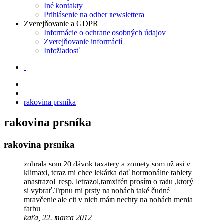
Iné kontakty
Prihlásenie na odber newslettera
Zverejňovanie a GDPR
Informácie o ochrane osobných údajov
Zverejňovanie informácií
Infožiadosť
rakovina prsníka
rakovina prsníka
rakovina prsníka
zobrala som 20 dávok taxatery a zomety som už asi v
klimaxi, teraz mi chce lekárka dať hormonálne tablety
anastrazol, resp. letrazol,tamxifén prosím o radu ,ktorý
si vybrať.Trpnu mi prsty na nohách také čudné
mravčenie ale cit v nich mám nechty na nohách menia
farbu
kaťa, 22. marca 2012