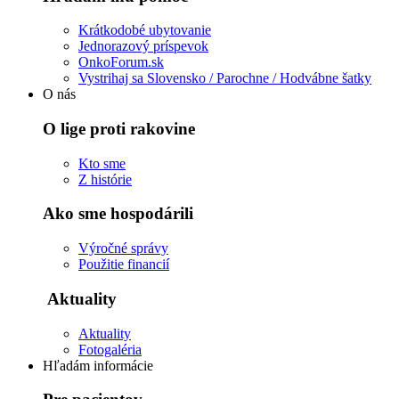
Krátkodobé ubytovanie
Jednorazový príspevok
OnkoForum.sk
Vystrihaj sa Slovensko / Parochne / Hodvábne šatky
O nás
O lige proti rakovine
Kto sme
Z histórie
Ako sme hospodárili
Výročné správy
Použitie financií
Aktuality
Aktuality
Fotogaléria
Hľadám informácie