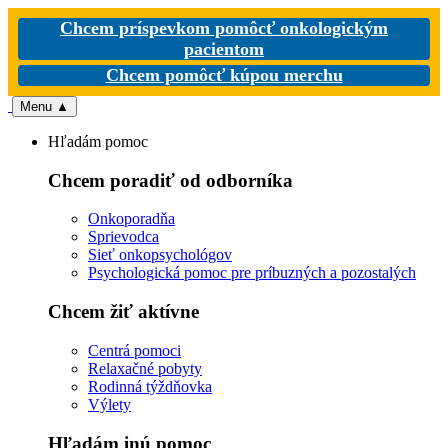
Chcem príspevkom pomôcť onkologickým
pacientom
Chcem pomôcť kúpou merchu
Menu
▲
Hľadám pomoc
Chcem poradiť od odborníka
Onkoporadňa
Sprievodca
Sieť onkopsychológov
Psychologická pomoc pre príbuzných a pozostalých
Chcem žiť aktívne
Centrá pomoci
Relaxačné pobyty
Rodinná týždňovka
Výlety
Hľadám inú pomoc