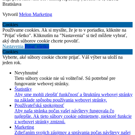
Bratislava
Vytvoril
Melon Marketing
Cookies
Používame cookies. Ak si myslíte, že je to v poriadku, kliknite na
"Prijať všetko". Kliknutím na "Nastavenia" si tiež môžete vybrať,
aký druh súborov cookie chcete povoliť.
Nastavenia
Prijať všetko
Cookies
Vyberte, aké súbory cookie chcete prijať. Váš výber sa uloží na
jeden rok.
Nevyhnutné
Tieto súbory cookie nie sú voliteľné. Sú potrebné pre
fungovanie webovej stránky.
Štatistiky
Aby sme mohli zlepšiť funkčnosť a štruktúru webovej stránky
na základe spôsobu používania webovej stránky.
Používateľská spokojnosť
Aby naša stránka počas vašej návštevy fungovala čo
najlepšie. Ak tieto súbory cookie odmietnete, niektoré funkcie
z webovej stránky zmiznú.
Marketing
Zdieľaním svojich záujmov a správania počas návštevy našej