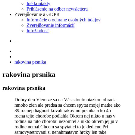
Iné kontakty
Prihlásenie na odber newslettera
Zverejňovanie a GDPR
Informácie o ochrane osobných údajov
Zverejňovanie informácií
Infožiadosť
rakovina prsnika
rakovina prsnika
rakovina prsnika
Dobry den.Viem ze sa na Vás s touto otazkou obracia
mnoho zien ale predsa sa chcem spytat mojej matke ako
39.rocnej diagnostikovali rakovinu prsnika a ko 45
rocna tejto chorobe podlahla.Okrem nej nikto u nas v
rodina na tuto chorobu nezomrel a nikto okrem jej ju v
rodine nemal.Chcem sa spytat ci to je dedicne.Pri
samovysetrovani si nenahmatavm hrcky len take