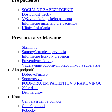
Pre pacientov
SOCIÁLNE ZABEZPEČENIE
Dostupnosť liečby
Výživa onkologického pacienta
Informačné materiály pre pacientov
Klinické skúšania
Prevencia a vzdelávanie
Skríningy
Samovyšetrenie a prevencia
Informačné letáky k prevencii
Preventívne aktivity
Vzdelávanie odborných pracovníkov a supervízie
Ako podporiť
Dobrovoľníctvo
Sponzorstvo
PODPORUJEM PACIENTOV S RAKOVINOU
2% z dane
Deň narcisov
Kontakt
Centrála a centrá pomoci
Centrá pomoci
Pobočky