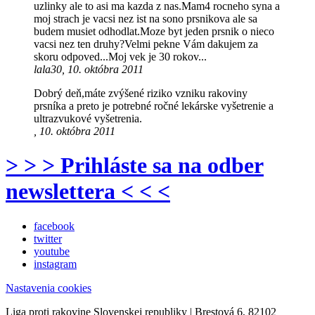
uzlinky ale to asi ma kazda z nas.Mam4 rocneho syna a
moj strach je vacsi nez ist na sono prsnikova ale sa
budem musiet odhodlat.Moze byt jeden prsnik o nieco
vacsi nez ten druhy?Velmi pekne Vám dakujem za
skoru odpoved...Moj vek je 30 rokov...
lala30, 10. októbra 2011
Dobrý deň,máte zvýšené riziko vzniku rakoviny
prsníka a preto je potrebné ročné lekárske vyšetrenie a
ultrazvukové vyšetrenia.
, 10. októbra 2011
> > > Prihláste sa na odber
newslettera < < <
facebook
twitter
youtube
instagram
Nastavenia cookies
Liga proti rakovine Slovenskej republiky | Brestová 6, 82102