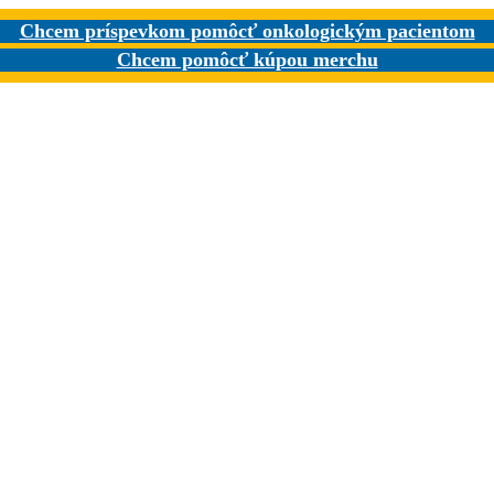
Chcem príspevkom pomôcť onkologickým pacientom
Chcem pomôcť kúpou merchu