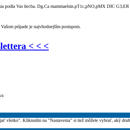
jsia podla Vas liecba. Dg.Ca mammaelsin.pT1c,pNO,pMX DIC G3,ER a 
o Vašom prípade je najvhodnejším postupom.
lettera < < <
va
rijať všetko". Kliknutím na "Nastavenia" si tiež môžete vybrať, aký dru