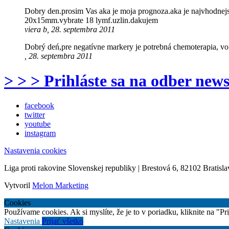
Dobry den.prosim Vas aka je moja prognoza.aka je najvhodne
20x15mm.vybrate 18 lymf.uzlin.dakujem
viera b, 28. septembra 2011
Dobrý deń,pre negatívne markery je potrebná chemoterapia, v
, 28. septembra 2011
> > > Prihláste sa na odber news
facebook
twitter
youtube
instagram
Nastavenia cookies
Liga proti rakovine Slovenskej republiky | Brestová 6, 82102 Bratisla
Vytvoril
Melon Marketing
Cookies
Používame cookies. Ak si myslíte, že je to v poriadku, kliknite na "P
Nastavenia
Prijať všetko