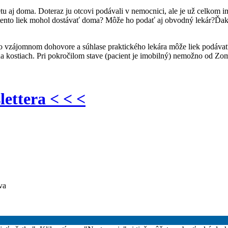
u aj doma. Doteraz ju otcovi podávali v nemocnici, ale je už celkom 
y tento liek mohol dostávať doma? Môže ho podať aj obvodný lekár?Ďa
vzájomnom dohovore a súhlase praktického lekára môže liek podávať aj
u na kostiach. Pri pokročilom stave (pacient je imobilný) nemožno od 
lettera < < <
va