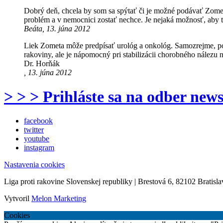
Dobrý deň, chcela by som sa spýtať či je možné podávať Zomet
problém a v nemocnici zostať nechce. Je nejaká možnosť, ab
Beáta, 13. júna 2012
Liek Zometa môže predpísať urológ a onkológ. Samozrejme, po 
rakoviny, ale je nápomocný pri stabilizácii chorobného nález
Dr. Horňák
, 13. júna 2012
> > > Prihláste sa na odber news
facebook
twitter
youtube
instagram
Nastavenia cookies
Liga proti rakovine Slovenskej republiky | Brestová 6, 82102 Bratisla
Vytvoril
Melon Marketing
Cookies