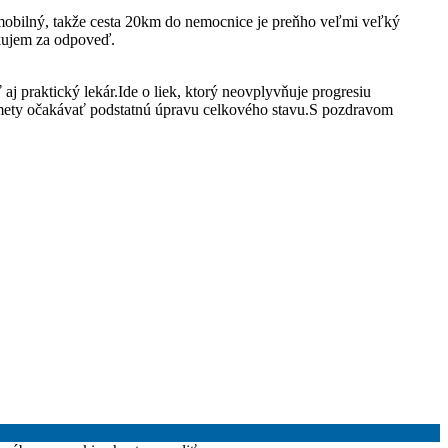
imobilný, takže cesta 20km do nemocnice je preňho veľmi veľký
kujem za odpoveď.
 praktický lekár.Ide o liek, ktorý neovplyvňuje progresiu
Zomety očakávať podstatnú úpravu celkového stavu.S pozdravom