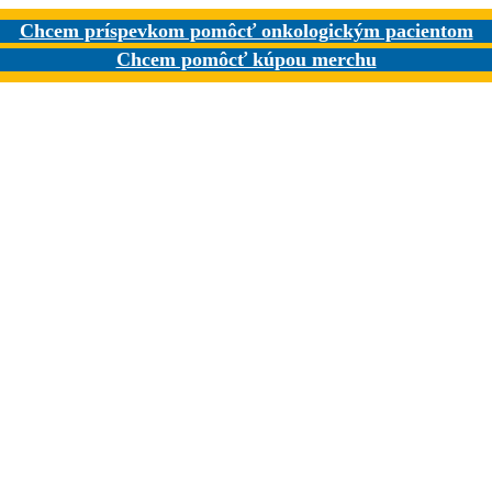
Chcem príspevkom pomôcť onkologickým pacientom
Chcem pomôcť kúpou merchu