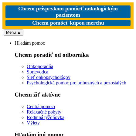
Chcem príspevkom pomôcť onkologickým
pacientom
Chcem pomôcť kúpou merchu
Menu
▲
Hľadám pomoc
Chcem poradiť od odborníka
Onkoporadňa
Sprievodca
Sieť onkopsychológov
Psychologická pomoc pre príbuzných a pozostalých
Chcem žiť aktívne
Centrá pomoci
Relaxačné pobyty
Rodinná týždňovka
Výlety
Hľadám inú pomoc