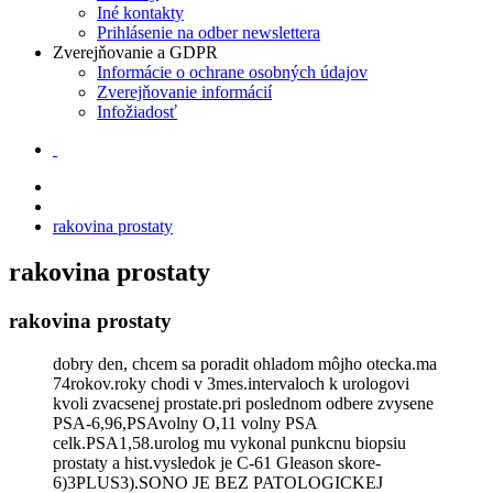
Iné kontakty
Prihlásenie na odber newslettera
Zverejňovanie a GDPR
Informácie o ochrane osobných údajov
Zverejňovanie informácií
Infožiadosť
rakovina prostaty
rakovina prostaty
rakovina prostaty
dobry den, chcem sa poradit ohladom môjho otecka.ma
74rokov.roky chodi v 3mes.intervaloch k urologovi
kvoli zvacsenej prostate.pri poslednom odbere zvysene
PSA-6,96,PSAvolny O,11 volny PSA
celk.PSA1,58.urolog mu vykonal punkcnu biopsiu
prostaty a hist.vysledok je C-61 Gleason skore-
6)3PLUS3).SONO JE BEZ PATOLOGICKEJ