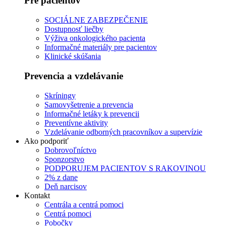
Pre pacientov
SOCIÁLNE ZABEZPEČENIE
Dostupnosť liečby
Výživa onkologického pacienta
Informačné materiály pre pacientov
Klinické skúšania
Prevencia a vzdelávanie
Skríningy
Samovyšetrenie a prevencia
Informačné letáky k prevencii
Preventívne aktivity
Vzdelávanie odborných pracovníkov a supervízie
Ako podporiť
Dobrovoľníctvo
Sponzorstvo
PODPORUJEM PACIENTOV S RAKOVINOU
2% z dane
Deň narcisov
Kontakt
Centrála a centrá pomoci
Centrá pomoci
Pobočky