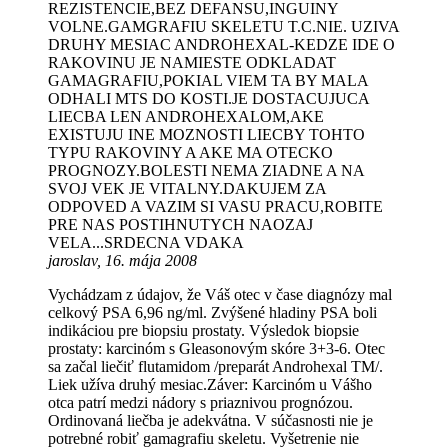
REZISTENCIE,BEZ DEFANSU,INGUINY
VOLNE.GAMGRAFIU SKELETU T.C.NIE. UZIVA
DRUHY MESIAC ANDROHEXAL-KEDZE IDE O
RAKOVINU JE NAMIESTE ODKLADAT
GAMAGRAFIU,POKIAL VIEM TA BY MALA
ODHALI MTS DO KOSTI.JE DOSTACUJUCA
LIECBA LEN ANDROHEXALOM,AKE
EXISTUJU INE MOZNOSTI LIECBY TOHTO
TYPU RAKOVINY A AKE MA OTECKO
PROGNOZY.BOLESTI NEMA ZIADNE A NA
SVOJ VEK JE VITALNY.DAKUJEM ZA
ODPOVED A VAZIM SI VASU PRACU,ROBITE
PRE NAS POSTIHNUTYCH NAOZAJ
VELA...SRDECNA VDAKA
jaroslav, 16. mája 2008
Vychádzam z údajov, že Váš otec v čase diagnózy mal
celkový PSA 6,96 ng/ml. Zvýšené hladiny PSA boli
indikáciou pre biopsiu prostaty. Výsledok biopsie
prostaty: karcinóm s Gleasonovým skóre 3+3-6. Otec
sa začal liečiť flutamidom /preparát Androhexal TM/.
Liek užíva druhý mesiac.Záver: Karcinóm u Vášho
otca patrí medzi nádory s priaznivou prognózou.
Ordinovaná liečba je adekvátna. V súčasnosti nie je
potrebné robiť gamagrafiu skeletu. Vyšetrenie nie