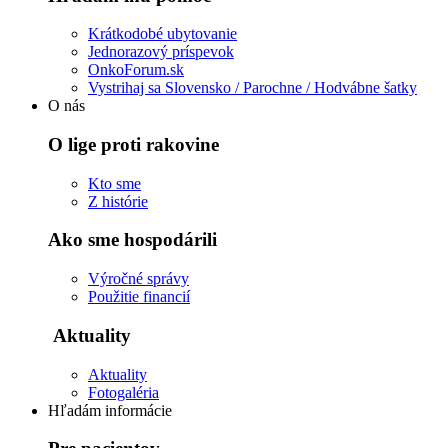
Krátkodobé ubytovanie
Jednorazový príspevok
OnkoForum.sk
Vystrihaj sa Slovensko / Parochne / Hodvábne šatky
O nás
O lige proti rakovine
Kto sme
Z histórie
Ako sme hospodárili
Výročné správy
Použitie financií
Aktuality
Aktuality
Fotogaléria
Hľadám informácie