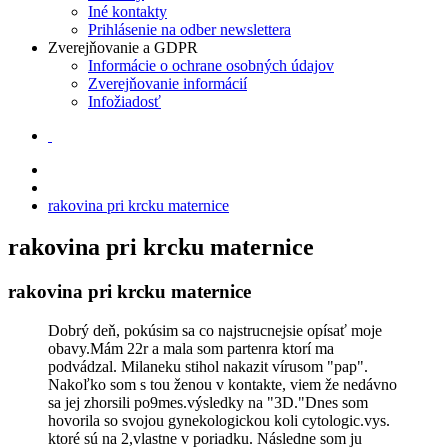
Iné kontakty
Prihlásenie na odber newslettera
Zverejňovanie a GDPR
Informácie o ochrane osobných údajov
Zverejňovanie informácií
Infožiadosť
rakovina pri krcku maternice
rakovina pri krcku maternice
rakovina pri krcku maternice
Dobrý deň, pokúsim sa co najstrucnejsie opísať moje
obavy.Mám 22r a mala som partenra ktorí ma
podvádzal. Milaneku stihol nakazit vírusom "pap".
Nakoľko som s tou ženou v kontakte, viem že nedávno
sa jej zhorsili po9mes.výsledky na "3D."Dnes som
hovorila so svojou gynekologickou koli cytologic.vys.
ktoré sú na 2,vlastne v poriadku. Následne som ju