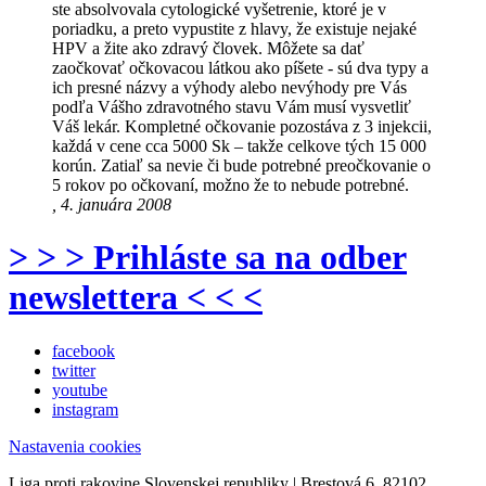
ste absolvovala cytologické vyšetrenie, ktoré je v
poriadku, a preto vypustite z hlavy, že existuje nejaké
HPV a žite ako zdravý človek. Môžete sa dať
zaočkovať očkovacou látkou ako píšete - sú dva typy a
ich presné názvy a výhody alebo nevýhody pre Vás
podľa Vášho zdravotného stavu Vám musí vysvetliť
Váš lekár. Kompletné očkovanie pozostáva z 3 injekcii,
každá v cene cca 5000 Sk – takže celkove tých 15 000
korún. Zatiaľ sa nevie či bude potrebné preočkovanie o
5 rokov po očkovaní, možno že to nebude potrebné.
, 4. januára 2008
> > > Prihláste sa na odber
newslettera < < <
facebook
twitter
youtube
instagram
Nastavenia cookies
Liga proti rakovine Slovenskej republiky | Brestová 6, 82102