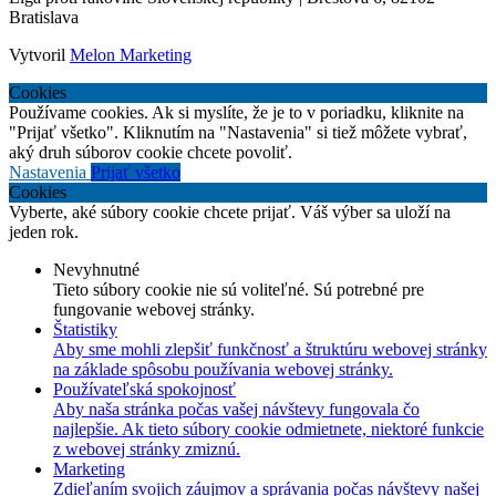
Bratislava
Vytvoril
Melon Marketing
Cookies
Používame cookies. Ak si myslíte, že je to v poriadku, kliknite na
"Prijať všetko". Kliknutím na "Nastavenia" si tiež môžete vybrať,
aký druh súborov cookie chcete povoliť.
Nastavenia
Prijať všetko
Cookies
Vyberte, aké súbory cookie chcete prijať. Váš výber sa uloží na
jeden rok.
Nevyhnutné
Tieto súbory cookie nie sú voliteľné. Sú potrebné pre
fungovanie webovej stránky.
Štatistiky
Aby sme mohli zlepšiť funkčnosť a štruktúru webovej stránky
na základe spôsobu používania webovej stránky.
Používateľská spokojnosť
Aby naša stránka počas vašej návštevy fungovala čo
najlepšie. Ak tieto súbory cookie odmietnete, niektoré funkcie
z webovej stránky zmiznú.
Marketing
Zdieľaním svojich záujmov a správania počas návštevy našej