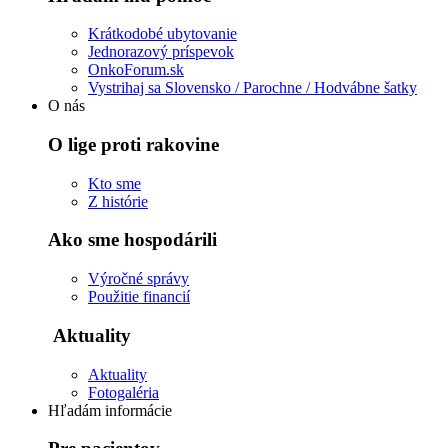
Krátkodobé ubytovanie
Jednorazový príspevok
OnkoForum.sk
Vystrihaj sa Slovensko / Parochne / Hodvábne šatky
O nás
O lige proti rakovine
Kto sme
Z histórie
Ako sme hospodárili
Výročné správy
Použitie financií
Aktuality
Aktuality
Fotogaléria
Hľadám informácie