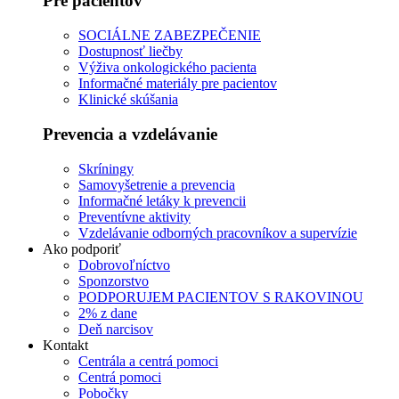
Pre pacientov
SOCIÁLNE ZABEZPEČENIE
Dostupnosť liečby
Výživa onkologického pacienta
Informačné materiály pre pacientov
Klinické skúšania
Prevencia a vzdelávanie
Skríningy
Samovyšetrenie a prevencia
Informačné letáky k prevencii
Preventívne aktivity
Vzdelávanie odborných pracovníkov a supervízie
Ako podporiť
Dobrovoľníctvo
Sponzorstvo
PODPORUJEM PACIENTOV S RAKOVINOU
2% z dane
Deň narcisov
Kontakt
Centrála a centrá pomoci
Centrá pomoci
Pobočky