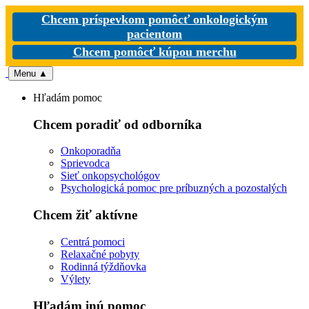
Chcem príspevkom pomôcť onkologickým
pacientom
Chcem pomôcť kúpou merchu
Menu
▲
Hľadám pomoc
Chcem poradiť od odborníka
Onkoporadňa
Sprievodca
Sieť onkopsychológov
Psychologická pomoc pre príbuzných a pozostalých
Chcem žiť aktívne
Centrá pomoci
Relaxačné pobyty
Rodinná týždňovka
Výlety
Hľadám inú pomoc