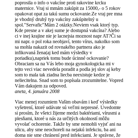
poprosila o info o vakcíne proti rakovine krcku
maternice. Vraj si mmám zakúpit za 15000,- o 5 rokov
opakovat opat za takú sumu ockovanie.Ze vraj pre mna
je vhodný druhý typ vakcíny zakúpitelný u
spol."Servafic"Mám 2 otázky.Neviem vsak ktorý typ.
Kde presne a v akej sume je dostupná vakcína? Alebo
ci v inej krajine nie je lacnejsia moznost napr AT?Či sa
mi napr. o pol roka neobjaví, tento vírus, nakolko som
sa mohla nakazit od rovnakého partnera ako je
infikovaná žena(aj ked mám výsledky v
poriadku),napriek tomu bude úcinné ockovanie?
Obraciam sa na Vás lebo moja gynokologicka mi v
tejto veci viac nevedela poradit a podla jej slov aj keby
som to mala tak ziadna liecba neexistuje kedze je
neliecitelna. Snad som to popísala zrozumitelne. Vopred
Vám dakujem za odpoved.
aneta, 4. januára 2008
Viac menej rozumiem Vašim obavám i keď výsledky
vyšetrení, ktoré udávate sú veľmi nepresné. Uvedomte
si prosím, že všetci žijeme medzi baktériami, vírusmi a
plesňami, ktoré u nás za určitých okolností môžu
vyvolať ochorenie. Takže by sme nemohli vyjsť ani na
ulicu, aby sme neochoreli na nejakú infekciu, ba ani
doma nie sme chránení pred infekciami. Je správne, že