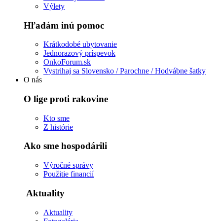
Výlety
Hľadám inú pomoc
Krátkodobé ubytovanie
Jednorazový príspevok
OnkoForum.sk
Vystrihaj sa Slovensko / Parochne / Hodvábne šatky
O nás
O lige proti rakovine
Kto sme
Z histórie
Ako sme hospodárili
Výročné správy
Použitie financií
Aktuality
Aktuality