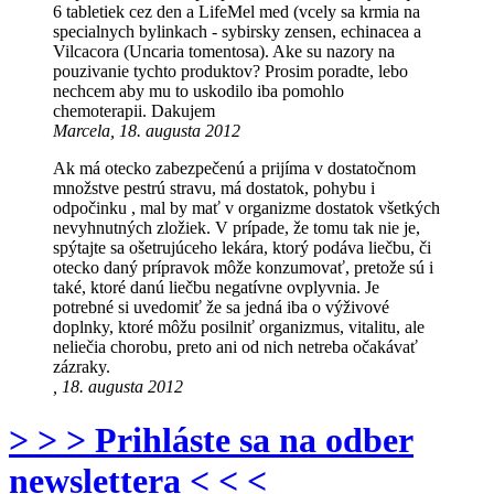
6 tabletiek cez den a LifeMel med (vcely sa krmia na
specialnych bylinkach - sybirsky zensen, echinacea a
Vilcacora (Uncaria tomentosa). Ake su nazory na
pouzivanie tychto produktov? Prosim poradte, lebo
nechcem aby mu to uskodilo iba pomohlo
chemoterapii. Dakujem
Marcela, 18. augusta 2012
Ak má otecko zabezpečenú a prijíma v dostatočnom
množstve pestrú stravu, má dostatok, pohybu i
odpočinku , mal by mať v organizme dostatok všetkých
nevyhnutných zložiek. V prípade, že tomu tak nie je,
spýtajte sa ošetrujúceho lekára, ktorý podáva liečbu, či
otecko daný prípravok môže konzumovať, pretože sú i
také, ktoré danú liečbu negatívne ovplyvnia. Je
potrebné si uvedomiť že sa jedná iba o výživové
doplnky, ktoré môžu posilniť organizmus, vitalitu, ale
neliečia chorobu, preto ani od nich netreba očakávať
zázraky.
, 18. augusta 2012
> > > Prihláste sa na odber
newslettera < < <