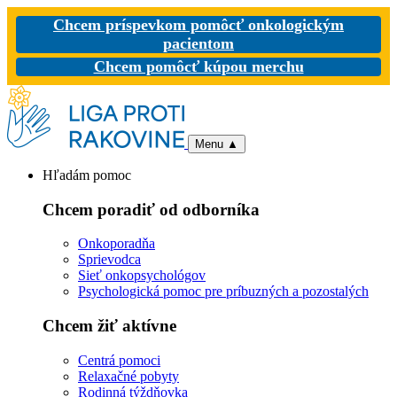
Chcem príspevkom pomôcť onkologickým
pacientom
Chcem pomôcť kúpou merchu
Menu
▲
Hľadám pomoc
Chcem poradiť od odborníka
Onkoporadňa
Sprievodca
Sieť onkopsychológov
Psychologická pomoc pre príbuzných a pozostalých
Chcem žiť aktívne
Centrá pomoci
Relaxačné pobyty
Rodinná týždňovka