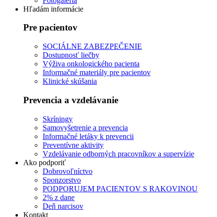
Fotogaléria
Hľadám informácie
Pre pacientov
SOCIÁLNE ZABEZPEČENIE
Dostupnosť liečby
Výživa onkologického pacienta
Informačné materiály pre pacientov
Klinické skúšania
Prevencia a vzdelávanie
Skríningy
Samovyšetrenie a prevencia
Informačné letáky k prevencii
Preventívne aktivity
Vzdelávanie odborných pracovníkov a supervízie
Ako podporiť
Dobrovoľníctvo
Sponzorstvo
PODPORUJEM PACIENTOV S RAKOVINOU
2% z dane
Deň narcisov
Kontakt