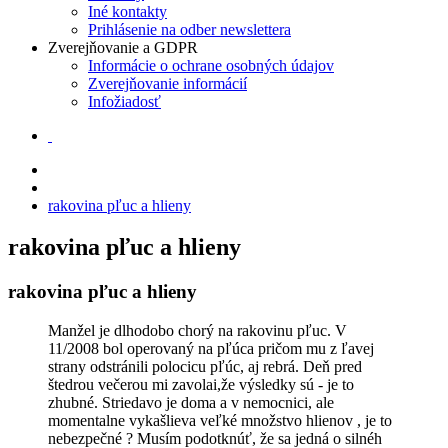
Iné kontakty
Prihlásenie na odber newslettera
Zverejňovanie a GDPR
Informácie o ochrane osobných údajov
Zverejňovanie informácií
Infožiadosť
rakovina pľuc a hlieny
rakovina pľuc a hlieny
rakovina pľuc a hlieny
Manžel je dlhodobo chorý na rakovinu pľuc. V
11/2008 bol operovaný na pľúca pričom mu z ľavej
strany odstránili polocicu pľúc, aj rebrá. Deň pred
štedrou večerou mi zavolai,že výsledky sú - je to
zhubné. Striedavo je doma a v nemocnici, ale
momentalne vykašlieva veľké množstvo hlienov , je to
nebezpečné ? Musím podotknúť, že sa jedná o silnéh