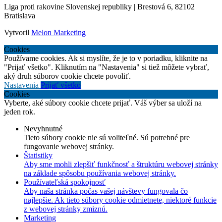
Liga proti rakovine Slovenskej republiky | Brestová 6, 82102
Bratislava
Vytvoril
Melon Marketing
Cookies
Používame cookies. Ak si myslíte, že je to v poriadku, kliknite na
"Prijať všetko". Kliknutím na "Nastavenia" si tiež môžete vybrať,
aký druh súborov cookie chcete povoliť.
Nastavenia
Prijať všetko
Cookies
Vyberte, aké súbory cookie chcete prijať. Váš výber sa uloží na
jeden rok.
Nevyhnutné
Tieto súbory cookie nie sú voliteľné. Sú potrebné pre
fungovanie webovej stránky.
Štatistiky
Aby sme mohli zlepšiť funkčnosť a štruktúru webovej stránky
na základe spôsobu používania webovej stránky.
Používateľská spokojnosť
Aby naša stránka počas vašej návštevy fungovala čo
najlepšie. Ak tieto súbory cookie odmietnete, niektoré funkcie
z webovej stránky zmiznú.
Marketing