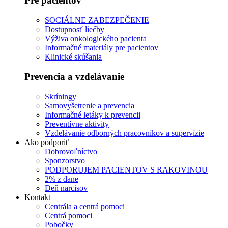
Pre pacientov
SOCIÁLNE ZABEZPEČENIE
Dostupnosť liečby
Výživa onkologického pacienta
Informačné materiály pre pacientov
Klinické skúšania
Prevencia a vzdelávanie
Skríningy
Samovyšetrenie a prevencia
Informačné letáky k prevencii
Preventívne aktivity
Vzdelávanie odborných pracovníkov a supervízie
Ako podporiť
Dobrovoľníctvo
Sponzorstvo
PODPORUJEM PACIENTOV S RAKOVINOU
2% z dane
Deň narcisov
Kontakt
Centrála a centrá pomoci
Centrá pomoci
Pobočky