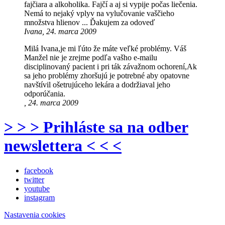
fajčiara a alkoholika. Fajčí a aj si vypije počas liečenia.
Nemá to nejaký vplyv na vylučovanie vaščieho
množstva hlienov ... Ďakujem za odoveď
Ivana, 24. marca 2009
Milá Ivana,je mi ľúto že máte veľké problémy. Váš
Manžel nie je zrejme podľa vašho e-mailu
disciplinovaný pacient i pri ták závažnom ochorení,Ak
sa jeho problémy zhoršujú je potrebné aby opatovne
navštívil ošetrujúceho lekára a dodržiaval jeho
odporúčania.
, 24. marca 2009
> > > Prihláste sa na odber
newslettera < < <
facebook
twitter
youtube
instagram
Nastavenia cookies