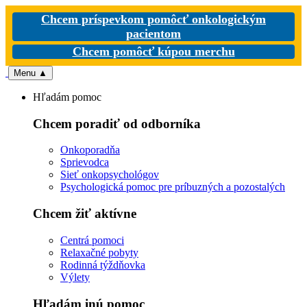
Chcem príspevkom pomôcť onkologickým
pacientom
Chcem pomôcť kúpou merchu
Menu
▲
Hľadám pomoc
Chcem poradiť od odborníka
Onkoporadňa
Sprievodca
Sieť onkopsychológov
Psychologická pomoc pre príbuzných a pozostalých
Chcem žiť aktívne
Centrá pomoci
Relaxačné pobyty
Rodinná týždňovka
Výlety
Hľadám inú pomoc