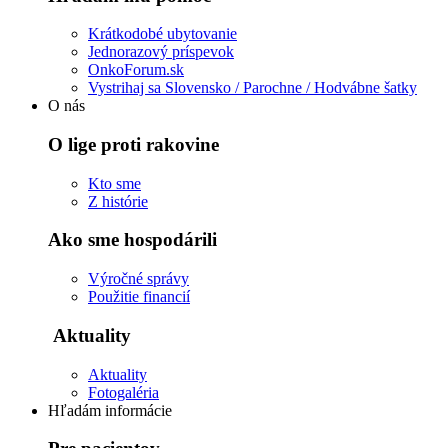
Krátkodobé ubytovanie
Jednorazový príspevok
OnkoForum.sk
Vystrihaj sa Slovensko / Parochne / Hodvábne šatky
O nás
O lige proti rakovine
Kto sme
Z histórie
Ako sme hospodárili
Výročné správy
Použitie financií
Aktuality
Aktuality
Fotogaléria
Hľadám informácie