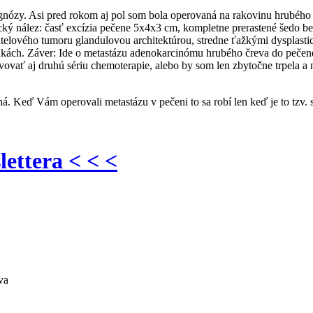
ózy. Asi pred rokom aj pol som bola operovaná na rakovinu hrubého č
cký nález: časť excízia pečene 5x4x3 cm, kompletne prerastené šedo b
pitelového tumoru glandulovou architektúrou, stredne ťažkými dyspla
nkách. Záver: Ide o metastázu adenokarcinómu hrubého čreva do pečene
vovať aj druhú sériu chemoterapie, alebo by som len zbytočne trpela
. Keď Vám operovali metastázu v pečeni to sa robí len keď je to tzv. so
lettera < < <
va