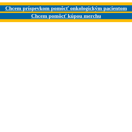
Chcem príspevkom pomôcť onkologickým pacientom
Chcem pomôcť kúpou merchu