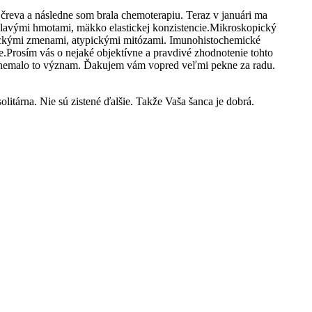
reva a následne som brala chemoterapiu. Teraz v januári ma
elavými hmotami, mäkko elastickej konzistencie.Mikroskopický
stickými zmenami, atypickými mitózami. Imunohistochemické
.Prosím vás o nejaké objektívne a pravdivé zhodnotenie tohto
 a nemalo to význam. Ďakujem vám vopred veľmi pekne za radu.
litárna. Nie sú zistené ďalšie. Takže Vaša šanca je dobrá.