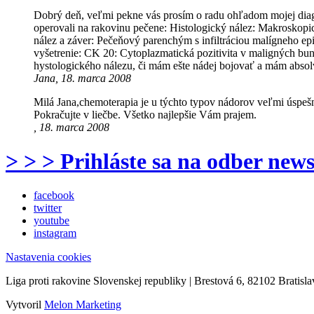
Dobrý deň, veľmi pekne vás prosím o radu ohľadom mojej diagn
operovali na rakovinu pečene: Histologický nález: Makroskopi
nález a záver: Pečeňový parenchým s infiltráciou malígneho e
vyšetrenie: CK 20: Cytoplazmatická pozitivita v maligných bu
hystologického nálezu, či mám ešte nádej bojovať a mám absol
Jana, 18. marca 2008
Milá Jana,chemoterapia je u týchto typov nádorov veľmi úspešná
Pokračujte v liečbe. Všetko najlepšie Vám prajem.
, 18. marca 2008
> > > Prihláste sa na odber news
facebook
twitter
youtube
instagram
Nastavenia cookies
Liga proti rakovine Slovenskej republiky | Brestová 6, 82102 Bratisla
Vytvoril
Melon Marketing