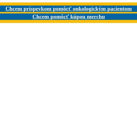
Chcem príspevkom pomôcť onkologickým pacientom
Chcem pomôcť kúpou merchu