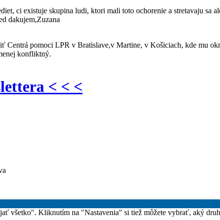
, ci existuje skupina ludi, ktori mali toto ochorenie a stretavaju sa 
pred dakujem,Zuzana
íviť Centrá pomoci LPR v Bratislave,v Martine, v Košiciach, kde mu 
menej konfliktný.
lettera < < <
va
rijať všetko". Kliknutím na "Nastavenia" si tiež môžete vybrať, aký dru