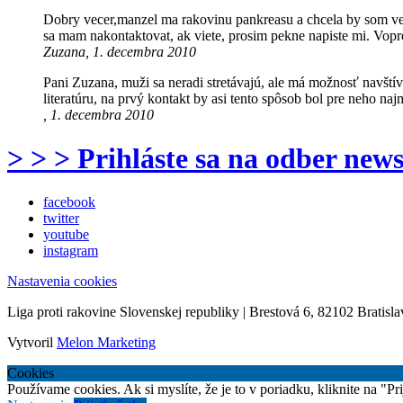
Dobry vecer,manzel ma rakovinu pankreasu a chcela by som vediet
sa mam nakontaktovat, ak viete, prosim pekne napiste mi. Vo
Zuzana, 1. decembra 2010
Pani Zuzana, muži sa neradi stretávajú, ale má možnosť navšt
literatúru, na prvý kontakt by asi tento spôsob bol pre neho naj
, 1. decembra 2010
> > > Prihláste sa na odber news
facebook
twitter
youtube
instagram
Nastavenia cookies
Liga proti rakovine Slovenskej republiky | Brestová 6, 82102 Bratisla
Vytvoril
Melon Marketing
Cookies
Používame cookies. Ak si myslíte, že je to v poriadku, kliknite na "P