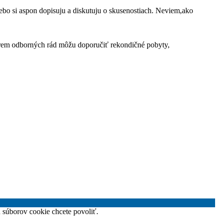
alebo si aspon dopisuju a diskutuju o skusenostiach. Neviem,ako
okrem odborných rád môžu doporučiť rekondičné pobyty,
h súborov cookie chcete povoliť.