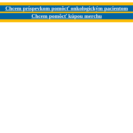
Chcem príspevkom pomôcť onkologickým pacientom
Chcem pomôcť kúpou merchu