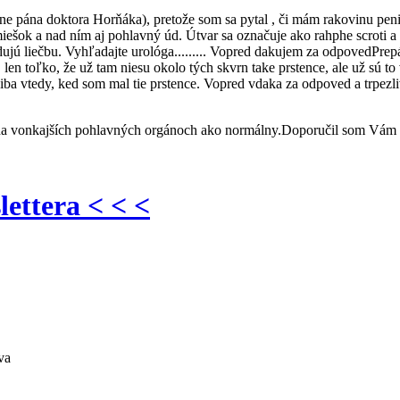
tne pána doktora Horňáka), pretože som sa pytal , či mám rakovinu pen
miešok a nad ním aj pohlavný úd. Útvar sa označuje ako rahphe scroti a 
 liečbu. Vyhľadajte urológa......... Vopred dakujem za odpovedPrepáč
len toľko, že už tam niesu okolo tých skvrn take prstence, ale už sú to
iba vtedy, ked som mal tie prstence. Vopred vdaka za odpoved a trpezli
na vonkajších pohlavných orgánoch ako normálny.Doporučil som Vám 
lettera < < <
va