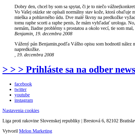
Dobry den, chcel by som sa spytat, či je to niečo vážne(konkre
Vo Vašej otázke ste opísali normálny stav kože, ktorá obaľuje 
mieška a pohlavného údu. Dve malé škvny na predkožke vyžadujú
tomu raphe scorti a raphe penis, že mám vyhľadať urologa. No, 
nemám, žiadne problémy s prostatou a okolo vecí, tie som mal, 
Benjamin, 19. decembra 2008
Vážený pán Benjamin,podľa Vášho opisu som hodnotil nález 
napredkožke.
, 19. decembra 2008
> > > Prihláste sa na odber news
facebook
twitter
youtube
instagram
Nastavenia cookies
Liga proti rakovine Slovenskej republiky | Brestová 6, 82102 Bratisla
Vytvoril
Melon Marketing