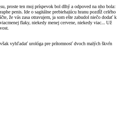
isu, proste ten moj príspevok bol dlhý a odpoved na nho bola:
raphe penis. Ide o sagitálne prebiehajúcu hranu pozdĺž celého
te, že vás zasa otravujem, ja som ešte zabudol niečo dodať k
 viacmenej flaky, niekedy menej cervene, niekedy viac... Už
vost.
však vyhľadať urológa pre prítomnosť dvoch malých škvŕn