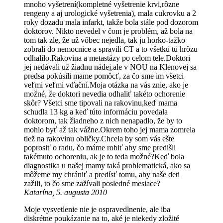
mnoho vyšetrení(kompletné vyšetrenie krvi,rôzne
rengeny a aj urologické vyšetrenia), mala cukrovku a 2
roky dozadu mala infarkt, takže bola stále pod dozorom
doktorov. Nikto nevedel v čom je problém, až bola na
tom tak zle, že už vôbec nejedla, tak ju horko-tažko
zobrali do nemocnice a spravili CT a to všetkú tú hrôzu
odhalilo.Rakovina a metastázy po celom tele.Doktori
jej nedávali už žiadnu nádej,ale v NOU na Klenovej sa
predsa pokúsili mame pomôcť, za čo sme im všetci
veľmi veľmi vďační.Moja otázka na vás znie, ako je
možné, že doktori nevedia odhaliť takéto ochorenie
skôr? Všetci sme tipovali na rakovinu,keď mama
schudla 13 kg a keď túto informáciu povedala
doktorom, tak žiadneho z nich nenapadlo, že by to
mohlo byť až tak vážne.Okrem toho jej mama zomrela
tiež na rakovinu obličky.Chcela by som vás ešte
poprosiť o radu, čo máme robiť aby sme predišli
takémuto ochoreniu, ak je to teda možné?Keď bola
diagnostika u našej mamy taká problematická, ako sa
môžeme my chrániť a predísť tomu, aby naše deti
zažili, to čo sme zažívali posledné mesiace?
Katarína, 5. augusta 2010
Moje vysvetlenie nie je ospravedlnenie, ale iba
diskrétne poukázanie na to, aké je niekedy zložité