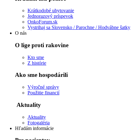
Krátkodobé ubytovanie
Jednorazový príspevok
OnkoForum.sk
Vystrihaj sa Slovensko / Parochne / Hodvábne šatky
O nás
O lige proti rakovine
Kto sme
Z histórie
Ako sme hospodárili
Výročné správy
Použitie financií
Aktuality
Aktuality
Fotogaléria
Hľadám informácie