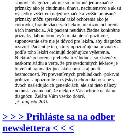
stanoviť diagnózu, ak nie sú prítomné jednoznačné
príznaky ako je chudnutie, únava, nechutenstvo a ak sú
výsledky vyšetrení nejednoznačné a vyššie popísané
príznaky môžu sprevádzať také ochorenia ako je
cukrovka, branie viacerých liekov pre rôzne ochorenia
a ich interakcia.. Ak pacient neudáva žiadne konkrétne
príznaky, laboratórne vyšetrenia nie sú pozitívne,
suponovanie ešte nie je dôvod pre lekára, aby diagnózu
uzavrel. Pacient je ten, ktorý upozorňuje na príznaky a
podľa toho lekári ordinujú doplňujúce vyšetrenia.
Niektoré ochorenia prebiehajú záludne a sú zistené v
neskorm štádiu a verte, že pre svedomitých lekárov je
to veľmi traumatizujúca skúsenosť a aj pocit
bezmocnosti. Pri preventívnych prehliadkach -pokrvní
príbuzní - upozornite na výskyt ochorenia po sebe v
dvoch nasledujúcich generáciách, ale ani tieto nálezy
nemusia znamenať, že niekto z Vás ochorie na danú
diagnózu. Želám Vám všetko dobré.
, 5. augusta 2010
> > > Prihláste sa na odber
newslettera < < <