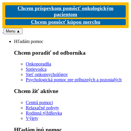
Chcem príspevkom pomôcť onkologickým
pacientom
Chcem pomôcť kúpou merchu
Menu
▲
Hľadám pomoc
Chcem poradiť od odborníka
Onkoporadňa
Sprievodca
Sieť onkopsychológov
Psychologická pomoc pre príbuzných a pozostalých
Chcem žiť aktívne
Centrá pomoci
Relaxačné pobyty
Rodinná týždňovka
Výlety
Hľadám inú pomoc