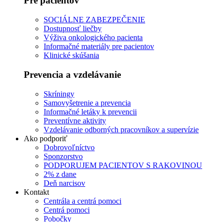
Pre pacientov
SOCIÁLNE ZABEZPEČENIE
Dostupnosť liečby
Výživa onkologického pacienta
Informačné materiály pre pacientov
Klinické skúšania
Prevencia a vzdelávanie
Skríningy
Samovyšetrenie a prevencia
Informačné letáky k prevencii
Preventívne aktivity
Vzdelávanie odborných pracovníkov a supervízie
Ako podporiť
Dobrovoľníctvo
Sponzorstvo
PODPORUJEM PACIENTOV S RAKOVINOU
2% z dane
Deň narcisov
Kontakt
Centrála a centrá pomoci
Centrá pomoci
Pobočky