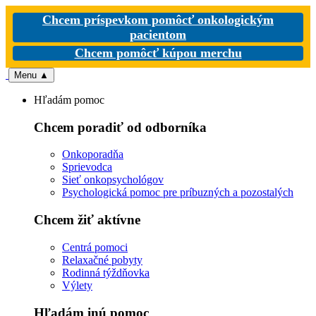
Chcem príspevkom pomôcť onkologickým
pacientom
Chcem pomôcť kúpou merchu
Menu
▲
Hľadám pomoc
Chcem poradiť od odborníka
Onkoporadňa
Sprievodca
Sieť onkopsychológov
Psychologická pomoc pre príbuzných a pozostalých
Chcem žiť aktívne
Centrá pomoci
Relaxačné pobyty
Rodinná týždňovka
Výlety
Hľadám inú pomoc