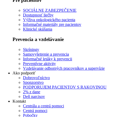
Pre pacientov
SOCIÁLNE ZABEZPEČENIE
Dostupnosť liečby
Výživa onkologického pacienta
Informačné materiály pre pacientov
Klinické skúšania
Prevencia a vzdelávanie
Skríningy
Samovyšetrenie a prevencia
Informačné letáky k prevencii
Preventívne aktivity
Vzdelávanie odborných pracovníkov a supervízie
Ako podporiť
Dobrovoľníctvo
Sponzorstvo
PODPORUJEM PACIENTOV S RAKOVINOU
2% z dane
Deň narcisov
Kontakt
Centrála a centrá pomoci
Centrá pomoci
Pobočky