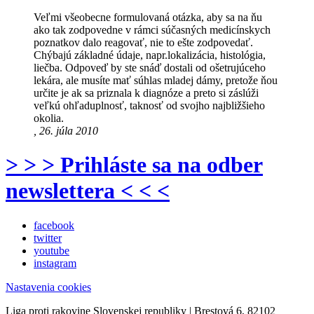
Veľmi všeobecne formulovaná otázka, aby sa na ňu
ako tak zodpovedne v rámci súčasných medicínskych
poznatkov dalo reagovať, nie to ešte zodpovedať.
Chýbajú základné údaje, napr.lokalizácia, histológia,
liečba. Odpoveď by ste snáď dostali od ošetrujúceho
lekára, ale musíte mať súhlas mladej dámy, pretože ňou
určite je ak sa priznala k diagnóze a preto si záslúži
veľkú ohľaduplnosť, taknosť od svojho najbližšieho
okolia.
, 26. júla 2010
> > > Prihláste sa na odber
newslettera < < <
facebook
twitter
youtube
instagram
Nastavenia cookies
Liga proti rakovine Slovenskej republiky | Brestová 6, 82102