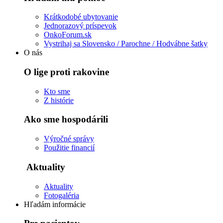
Krátkodobé ubytovanie
Jednorazový príspevok
OnkoForum.sk
Vystrihaj sa Slovensko / Parochne / Hodvábne šatky
O nás
O lige proti rakovine
Kto sme
Z histórie
Ako sme hospodárili
Výročné správy
Použitie financií
Aktuality
Aktuality
Fotogaléria
Hľadám informácie