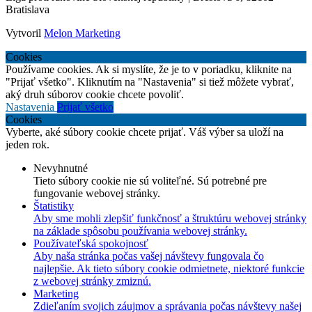
Bratislava
Vytvoril
Melon Marketing
Cookies
Používame cookies. Ak si myslíte, že je to v poriadku, kliknite na
"Prijať všetko". Kliknutím na "Nastavenia" si tiež môžete vybrať,
aký druh súborov cookie chcete povoliť.
Nastavenia
Prijať všetko
Cookies
Vyberte, aké súbory cookie chcete prijať. Váš výber sa uloží na
jeden rok.
Nevyhnutné
Tieto súbory cookie nie sú voliteľné. Sú potrebné pre
fungovanie webovej stránky.
Štatistiky
Aby sme mohli zlepšiť funkčnosť a štruktúru webovej stránky
na základe spôsobu používania webovej stránky.
Používateľská spokojnosť
Aby naša stránka počas vašej návštevy fungovala čo
najlepšie. Ak tieto súbory cookie odmietnete, niektoré funkcie
z webovej stránky zmiznú.
Marketing
Zdieľaním svojich záujmov a správania počas návštevy našej