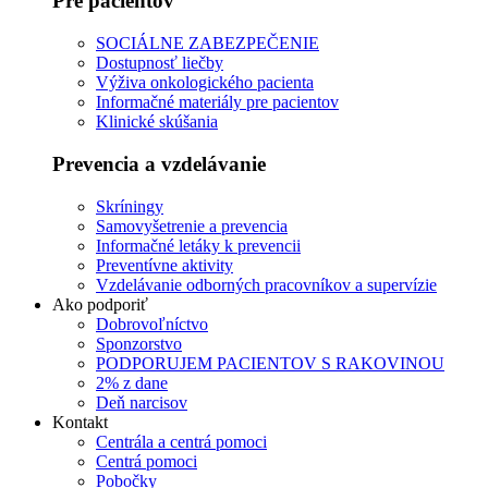
Pre pacientov
SOCIÁLNE ZABEZPEČENIE
Dostupnosť liečby
Výživa onkologického pacienta
Informačné materiály pre pacientov
Klinické skúšania
Prevencia a vzdelávanie
Skríningy
Samovyšetrenie a prevencia
Informačné letáky k prevencii
Preventívne aktivity
Vzdelávanie odborných pracovníkov a supervízie
Ako podporiť
Dobrovoľníctvo
Sponzorstvo
PODPORUJEM PACIENTOV S RAKOVINOU
2% z dane
Deň narcisov
Kontakt
Centrála a centrá pomoci
Centrá pomoci
Pobočky