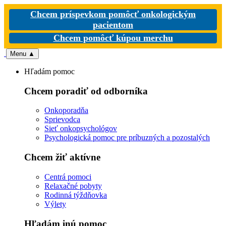
Chcem príspevkom pomôcť onkologickým
pacientom
Chcem pomôcť kúpou merchu
Menu
▲
Hľadám pomoc
Chcem poradiť od odborníka
Onkoporadňa
Sprievodca
Sieť onkopsychológov
Psychologická pomoc pre príbuzných a pozostalých
Chcem žiť aktívne
Centrá pomoci
Relaxačné pobyty
Rodinná týždňovka
Výlety
Hľadám inú pomoc