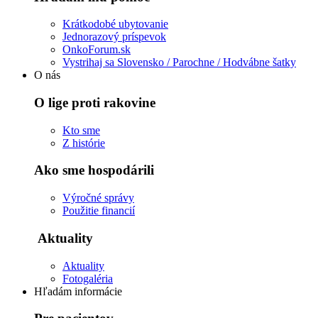
Krátkodobé ubytovanie
Jednorazový príspevok
OnkoForum.sk
Vystrihaj sa Slovensko / Parochne / Hodvábne šatky
O nás
O lige proti rakovine
Kto sme
Z histórie
Ako sme hospodárili
Výročné správy
Použitie financií
Aktuality
Aktuality
Fotogaléria
Hľadám informácie