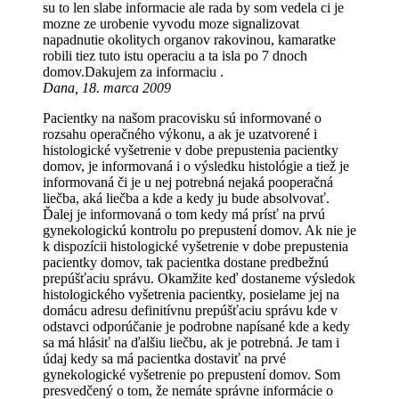
su to len slabe informacie ale rada by som vedela ci je
mozne ze urobenie vyvodu moze signalizovat
napadnutie okolitych organov rakovinou, kamaratke
robili tiez tuto istu operaciu a ta isla po 7 dnoch
domov.Dakujem za informaciu .
Dana, 18. marca 2009
Pacientky na našom pracovisku sú informované o
rozsahu operačného výkonu, a ak je uzatvorené i
histologické vyšetrenie v dobe prepustenia pacientky
domov, je informovaná i o výsledku histológie a tiež je
informovaná či je u nej potrebná nejaká pooperačná
liečba, aká liečba a kde a kedy ju bude absolvovať.
Ďalej je informovaná o tom kedy má prísť na prvú
gynekologickú kontrolu po prepustení domov. Ak nie je
k dispozícii histologické vyšetrenie v dobe prepustenia
pacientky domov, tak pacientka dostane predbežnú
prepúšťaciu správu. Okamžite keď dostaneme výsledok
histologického vyšetrenia pacientky, posielame jej na
domácu adresu definitívnu prepúšťaciu správu kde v
odstavci odporúčanie je podrobne napísané kde a kedy
sa má hlásiť na ďalšiu liečbu, ak je potrebná. Je tam i
údaj kedy sa má pacientka dostaviť na prvé
gynekologické vyšetrenie po prepustení domov. Som
presvedčený o tom, že nemáte správne informácie o