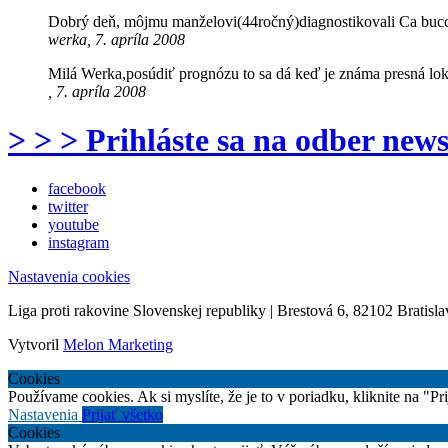
Dobrý deň, môjmu manželovi(44ročný)diagnostikovali Ca bucca
werka, 7. apríla 2008
Milá Werka,posúdiť prognózu to sa dá keď je známa presná lokal
, 7. apríla 2008
> > > Prihláste sa na odber news
facebook
twitter
youtube
instagram
Nastavenia cookies
Liga proti rakovine Slovenskej republiky | Brestová 6, 82102 Bratisla
Vytvoril
Melon Marketing
Cookies
Používame cookies. Ak si myslíte, že je to v poriadku, kliknite na "P
Nastavenia
Prijať všetko
Cookies