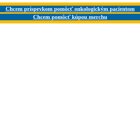
Chcem príspevkom pomôcť onkologickým pacientom
Chcem pomôcť kúpou merchu