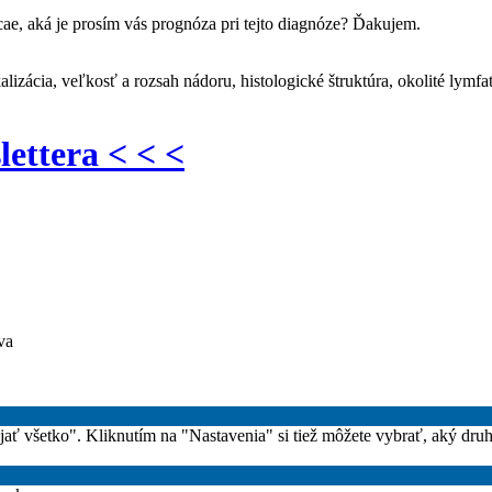
e, aká je prosím vás prognóza pri tejto diagnóze? Ďakujem.
izácia, veľkosť a rozsah nádoru, histologické štruktúra, okolité lymfat
lettera < < <
va
rijať všetko". Kliknutím na "Nastavenia" si tiež môžete vybrať, aký dru