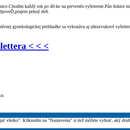
rnice.Chodím každý rok po 40-ke na preventív.vyšetrenie.Pán doktor mi
odpoveĎ,prajem pekný deň.
tívnej gynekologickej prehliadke sa vykonáva aj ultrazvukové vyšetren
lettera < < <
va
rijať všetko". Kliknutím na "Nastavenia" si tiež môžete vybrať, aký dru