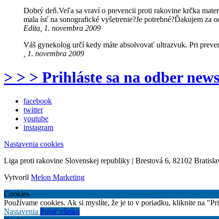
Dobrý deň.Veľa sa vraví o prevencii proti rakovine krčka mate
mala ísť na sonografické vyšetrenie?Je potrebné?Ďakujem za 
Edita, 1. novembra 2009
Váš gynekolog určí kedy máte absolvovať ultrazvuk. Pri preven
, 1. novembra 2009
> > > Prihláste sa na odber news
facebook
twitter
youtube
instagram
Nastavenia cookies
Liga proti rakovine Slovenskej republiky | Brestová 6, 82102 Bratisla
Vytvoril
Melon Marketing
Cookies
Používame cookies. Ak si myslíte, že je to v poriadku, kliknite na "P
Nastavenia
Prijať všetko