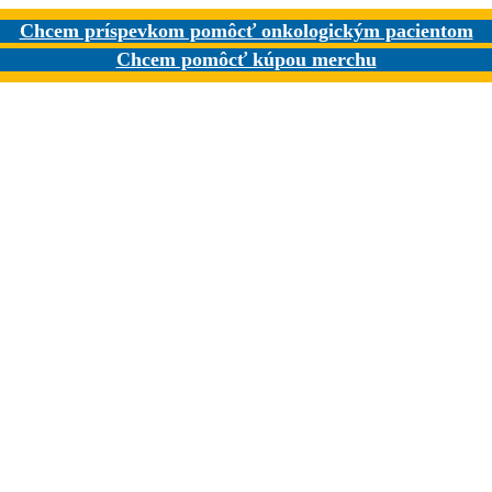
Chcem príspevkom pomôcť onkologickým pacientom
Chcem pomôcť kúpou merchu