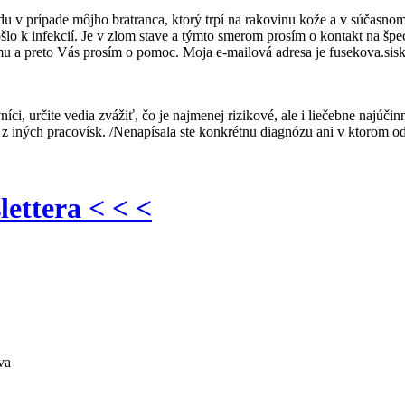
 v prípade môjho bratranca, ktorý trpí na rakovinu kože a v súčasno
o k infekcií. Je v zlom stave a týmto smerom prosím o kontakt na špec
iemu a preto Vás prosím o pomoc. Moja e-mailová adresa je fusekova.
íci, určite vedia zvážiť, čo je najmenej rizikové, ale i liečebne najúči
z iných pracovísk. /Nenapísala ste konkrétnu diagnózu ani v ktorom odd
lettera < < <
va