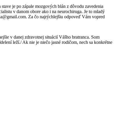
m stave je po zápale mozgových blán z dôvodu zavedenia
ialistu v danom obore ako i na neurochiruga. Je to mladý
siska@gmail.com. Za čo najrýchlejšiu odpoveď Vám vopred
nnejšie v danej zdravotnej situácií Vášho bratranca. Som
elení leží./ Ak nie je niečo jasné rodičom, nech sa konkrétne