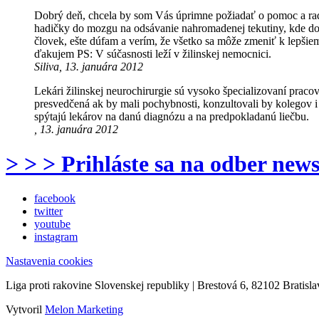
Dobrý deň, chcela by som Vás úprimne požiadať o pomoc a radu
hadičky do mozgu na odsávanie nahromadenej tekutiny, kde došl
človek, ešte dúfam a verím, že všetko sa môže zmeniť k lepš
ďakujem PS: V súčasnosti leží v žilinskej nemocnici.
Siliva, 13. januára 2012
Lekári žilinskej neurochirurgie sú vysoko špecializovaní pracovn
presvedčená ak by mali pochybnosti, konzultovali by kolegov i 
spýtajú lekárov na danú diagnózu a na predpokladanú liečbu.
, 13. januára 2012
> > > Prihláste sa na odber news
facebook
twitter
youtube
instagram
Nastavenia cookies
Liga proti rakovine Slovenskej republiky | Brestová 6, 82102 Bratisla
Vytvoril
Melon Marketing