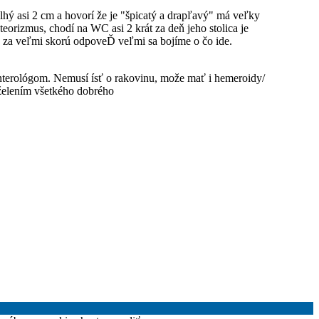
lhý asi 2 cm a hovorí že je "špicatý a drapľavý" má veľky
eorizmus, chodí na WC asi 2 krát za deň jeho stolica je
e za veľmi skorú odpoveĎ veľmi sa bojíme o čo ide.
enterológom. Nemusí ísť o rakovinu, može mať i hemeroidy/
 želením všetkého dobrého