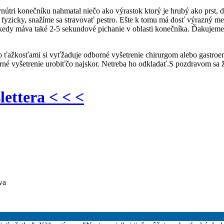
nútri konečníku nahmatal niečo ako výrastok ktorý je hrubý ako prst, d
 fyzicky, snažíme sa stravovať pestro. Ešte k tomu má dosť výrazný met
iekedy máva také 2-5 sekundové pichanie v oblasti konečníka. Ďakujem
o ťažkosťami si vyťžaduje odborné vyšetrenie chirurgom alebo gastro
dborné vyšetrenie urobiťčo najskor. Netreba ho odkladať.S pozdravom sa
lettera < < <
va