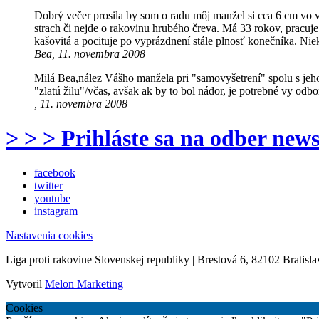
Dobrý večer prosila by som o radu môj manžel si cca 6 cm vo v
strach či nejde o rakovinu hrubého čreva. Má 33 rokov, pracuje
kašovitá a pocituje po vyprázdnení stále plnosť konečníka. N
Bea, 11. novembra 2008
Milá Bea,nález Vášho manžela pri "samovyšetrení" spolu s jeh
"zlatú žilu"/včas, avšak ak by to bol nádor, je potrebné vy o
, 11. novembra 2008
> > > Prihláste sa na odber news
facebook
twitter
youtube
instagram
Nastavenia cookies
Liga proti rakovine Slovenskej republiky | Brestová 6, 82102 Bratisla
Vytvoril
Melon Marketing
Cookies