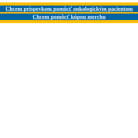
Chcem príspevkom pomôcť onkologickým pacientom
Chcem pomôcť kúpou merchu