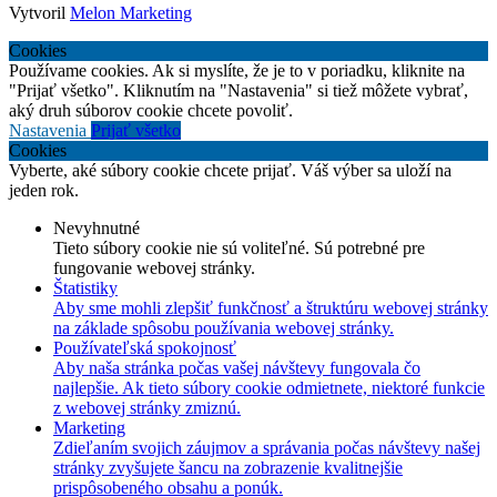
Vytvoril
Melon Marketing
Cookies
Používame cookies. Ak si myslíte, že je to v poriadku, kliknite na
"Prijať všetko". Kliknutím na "Nastavenia" si tiež môžete vybrať,
aký druh súborov cookie chcete povoliť.
Nastavenia
Prijať všetko
Cookies
Vyberte, aké súbory cookie chcete prijať. Váš výber sa uloží na
jeden rok.
Nevyhnutné
Tieto súbory cookie nie sú voliteľné. Sú potrebné pre
fungovanie webovej stránky.
Štatistiky
Aby sme mohli zlepšiť funkčnosť a štruktúru webovej stránky
na základe spôsobu používania webovej stránky.
Používateľská spokojnosť
Aby naša stránka počas vašej návštevy fungovala čo
najlepšie. Ak tieto súbory cookie odmietnete, niektoré funkcie
z webovej stránky zmiznú.
Marketing
Zdieľaním svojich záujmov a správania počas návštevy našej
stránky zvyšujete šancu na zobrazenie kvalitnejšie
prispôsobeného obsahu a ponúk.