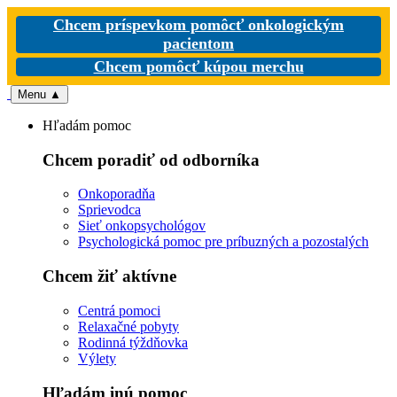
Chcem príspevkom pomôcť onkologickým
pacientom
Chcem pomôcť kúpou merchu
Menu
▲
Hľadám pomoc
Chcem poradiť od odborníka
Onkoporadňa
Sprievodca
Sieť onkopsychológov
Psychologická pomoc pre príbuzných a pozostalých
Chcem žiť aktívne
Centrá pomoci
Relaxačné pobyty
Rodinná týždňovka
Výlety
Hľadám inú pomoc