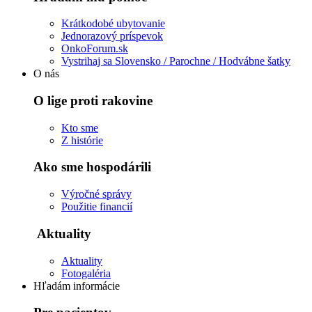
Krátkodobé ubytovanie
Jednorazový príspevok
OnkoForum.sk
Vystrihaj sa Slovensko / Parochne / Hodvábne šatky
O nás
O lige proti rakovine
Kto sme
Z histórie
Ako sme hospodárili
Výročné správy
Použitie financií
Aktuality
Aktuality
Fotogaléria
Hľadám informácie