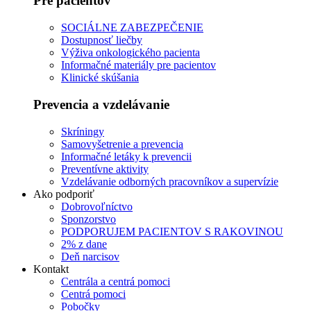
Pre pacientov
SOCIÁLNE ZABEZPEČENIE
Dostupnosť liečby
Výživa onkologického pacienta
Informačné materiály pre pacientov
Klinické skúšania
Prevencia a vzdelávanie
Skríningy
Samovyšetrenie a prevencia
Informačné letáky k prevencii
Preventívne aktivity
Vzdelávanie odborných pracovníkov a supervízie
Ako podporiť
Dobrovoľníctvo
Sponzorstvo
PODPORUJEM PACIENTOV S RAKOVINOU
2% z dane
Deň narcisov
Kontakt
Centrála a centrá pomoci
Centrá pomoci
Pobočky