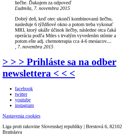
liečbe. Ďakujem za odpoveď
Ľudmila, 7. novembra 2015
Dobrý deň, keď otec ukončí kombinovanú liečbu,
nasleduje 6 týždňové okno a potom treba vykonať
MRI, ktorý ukáže účinok liečby, následne otca čaká
operácia podľa Miles s trvalým vyvedením stómie a
potom ešte adj. chemoterapia cca 4-6 mesiacov....
, 7. novembra 2015
> > > Prihláste sa na odber
newslettera < < <
facebook
twitter
youtube
instagram
Nastavenia cookies
Liga proti rakovine Slovenskej republiky | Brestová 6, 82102
Bratislava