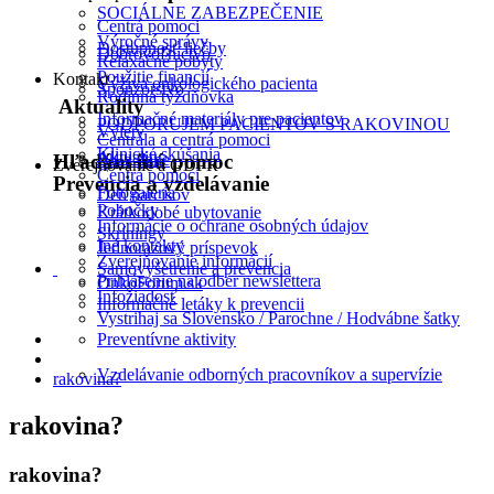
SOCIÁLNE ZABEZPEČENIE
Centrá pomoci
Výročné správy
Dostupnosť liečby
Dobrovoľníctvo
Relaxačné pobyty
Použitie financií
Kontakt
Výživa onkologického pacienta
Sponzorstvo
Rodinná týždňovka
Aktuality
Informačné materiály pre pacientov
PODPORUJEM PACIENTOV S RAKOVINOU
Výlety
Centrála a centrá pomoci
Klinické skúšania
Aktuality
2% z dane
Hľadám inú pomoc
Zverejňovanie a GDPR
Centrá pomoci
Prevencia a vzdelávanie
Fotogaléria
Deň narcisov
Pobočky
Krátkodobé ubytovanie
Informácie o ochrane osobných údajov
Skríningy
Iné kontakty
Jednorazový príspevok
Zverejňovanie informácií
Samovyšetrenie a prevencia
Prihlásenie na odber newslettera
OnkoForum.sk
Infožiadosť
Informačné letáky k prevencii
Vystrihaj sa Slovensko / Parochne / Hodvábne šatky
Preventívne aktivity
Vzdelávanie odborných pracovníkov a supervízie
rakovina?
rakovina?
rakovina?