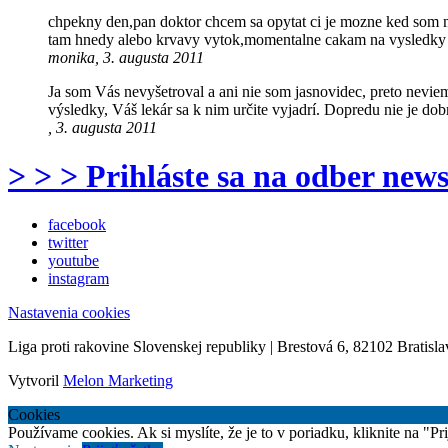
chpekny den,pan doktor chcem sa opytat ci je mozne ked som 
tam hnedy alebo krvavy vytok,momentalne cakam na vysledky h
monika, 3. augusta 2011
Ja som Vás nevyšetroval a ani nie som jasnovidec, preto nevi
výsledky, Váš lekár sa k nim určite vyjadrí. Dopredu nie je dobr
, 3. augusta 2011
> > > Prihláste sa na odber news
facebook
twitter
youtube
instagram
Nastavenia cookies
Liga proti rakovine Slovenskej republiky | Brestová 6, 82102 Bratisla
Vytvoril
Melon Marketing
Cookies
Používame cookies. Ak si myslíte, že je to v poriadku, kliknite na "P