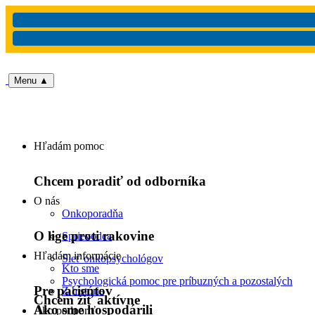
Menu
▲
Hľadám pomoc
Chcem poradiť od odborníka
O nás
Onkoporadňa
O lige proti rakovine
Sprievodca
Hľadám informácie
Sieť onkopsychológov
Kto sme
Psychologická pomoc pre príbuzných a pozostalých
Pre pacientov
Z histórie
Chcem žiť aktívne
Ako sme hospodárili
Ako podporiť