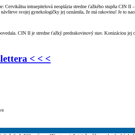
ie: Cervikálna intraepitelová neoplázia stredne ťažkého stupňa CIN I
i návšteve svojej gynekologičky jej oznámila, že má rakovinu! Je to na
dala. CIN II je stredne ťažký predrakovinový stav. Konizáciou jej ods
lettera < < <
va