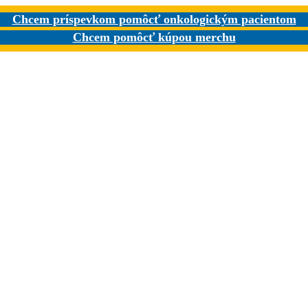
Chcem príspevkom pomôcť onkologickým pacientom
Chcem pomôcť kúpou merchu