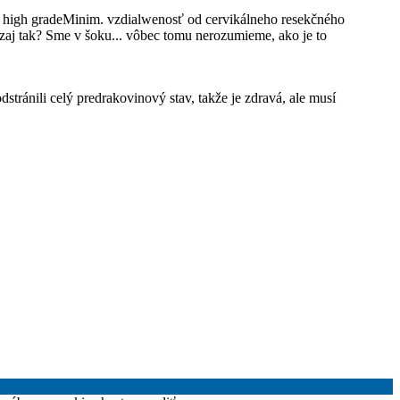
I – high gradeMinim. vzdialwenosť od cervikálneho resekčného
ozaj tak? Sme v šoku... vôbec tomu nerozumieme, ako je to
tránili celý predrakovinový stav, takže je zdravá, ale musí